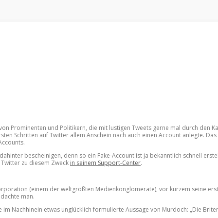
 von Prominenten und Politikern, die mit lustigen Tweets gerne mal durch den K
 Schritten auf Twitter allem Anschein nach auch einen Account anlegte. Das gl
Accounts.
 dahinter bescheinigen, denn so ein Fake-Account ist ja bekanntlich schnell erstel
t Twitter zu diesem Zweck
in seinem Support-Center
.
poration (einem der weltgrößten Medienkonglomerate), vor kurzem seine erst
o dachte man.
e im Nachhinein etwas unglücklich formulierte Aussage von Murdoch: „Die Briten h