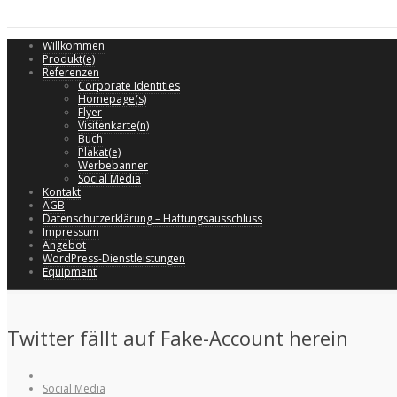
Willkommen
Produkt(e)
Referenzen
Corporate Identities
Homepage(s)
Flyer
Visitenkarte(n)
Buch
Plakat(e)
Werbebanner
Social Media
Kontakt
AGB
Datenschutzerklärung – Haftungsausschluss
Impressum
Angebot
WordPress-Dienstleistungen
Equipment
Twitter fällt auf Fake-Account herein
Social Media