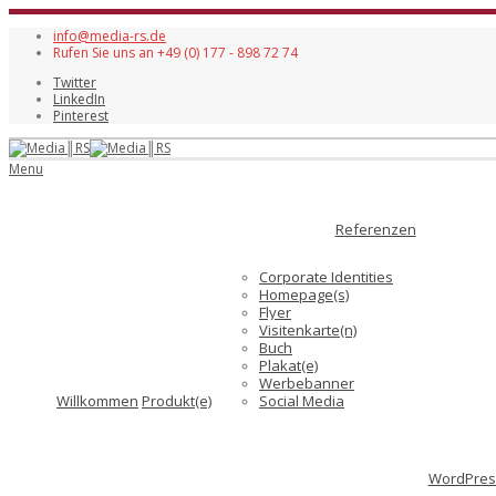
info@media-rs.de
Rufen Sie uns an +49 (0) 177 - 898 72 74
Twitter
LinkedIn
Pinterest
Menu
Referenzen
Corporate Identities
Homepage(s)
Flyer
Visitenkarte(n)
Buch
Plakat(e)
Werbebanner
Willkommen
Produkt(e)
Social Media
WordPress