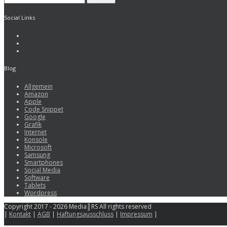
Social Links
Blog
Allgemein
Amazon
Apple
Code Snippet
Google
Grafik
Internet
Konsole
Microsoft
Samsung
Smartphones
Social Media
Software
Tablets
Wordpress
Copyright 2017 - 2026 Media║RS All rights reserved
|
Kontakt
|
AGB
|
Haftungsausschluss
|
Impressum
|