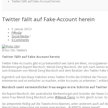
Twitter fällt auf Fake-Account herein
Twitter fällt auf Fake-Account herein
5. Januar 2012
/
P@nda
/
Social Media
/
0 Comments
(Foto: t3n / twitter)
Twitter fällt auf Fake-Account herein
Twitter Fake-Accounts gibt es ja bekanntlich wie Sand am Meer, vorzugsweise
Medienmoguls Rupert Murdoch, Wendi Deng Murdoch, die sich nach seinen ersten
zum Erstaunen von Wendi Deng Murdoch und dem Besitzer des Twitter-Fake-
Eigentlich soll das blaue Häkchen eines Twitter-Profils die Echtheit der Person
minimieren und es einfacher zu machen, echte Accounts zu erkennen.“, erklär
Murdoch samt vermeintlicher Frau wagen erste Schritte auf Twitter
Als Rupert Murdoch, der australische Medienmogul und Gründer der News Cor
seine Frau Wendi Deng Murdoch unter
@Wendi_Deng
, es ihm gleich zu tun. S
Sie antwortete fleißig auf die Tweets ihres Mannes, unter anderem auch auf di
Wendi Deng antwortete mit einem energischen: „RUPERT!!! delete tweet!“.