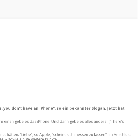
, you don’t have an iPhone”, so ein bekannter Slogan. Jetzt hat
um einen gebe es das iPhone. Und dann gebe es alles andere. (“There’s
 hätten. “Liebe”, so Apple, “scheint sich messen zu lassen”. Im Anschluss
ei – sowie einige weitere Punkte.