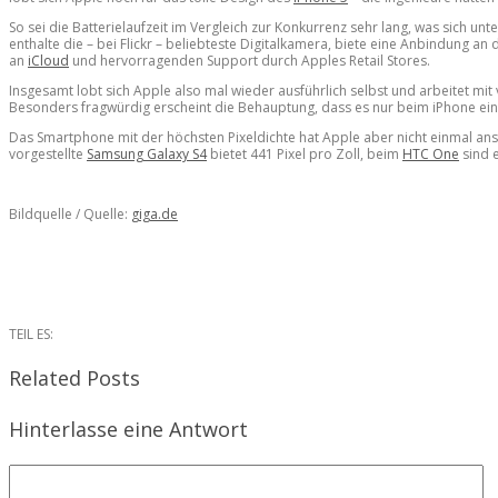
So sei die Batterielaufzeit im Vergleich zur Konkurrenz sehr lang, was sich
enthalte die – bei Flickr – beliebteste Digitalkamera, biete eine Anbindung 
an
iCloud
und hervorragenden Support durch Apples Retail Stores.
Insgesamt lobt sich Apple also mal wieder ausführlich selbst und arbeitet mit 
Besonders fragwürdig erscheint die Behauptung, dass es nur beim iPhone ei
Das Smartphone mit der höchsten Pixeldichte hat Apple aber nicht einmal ansa
vorgestellte
Samsung Galaxy S4
bietet 441 Pixel pro Zoll, beim
HTC One
sind e
Bildquelle / Quelle:
giga.de
TEIL ES:
Related Posts
Hinterlasse eine Antwort