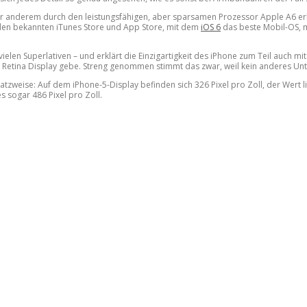
 unter anderem durch den leistungsfähigen, aber sparsamen Prozessor Apple A6 
an den bekannten iTunes Store und App Store, mit dem
iOS 6
das beste Mobil-OS, m
vielen Superlativen – und erklärt die Einzigartigkeit des iPhone zum Teil auch 
n Retina Display gebe. Streng genommen stimmt das zwar, weil kein anderes Un
tzweise: Auf dem iPhone-5-Display befinden sich 326 Pixel pro Zoll, der Wert l
s sogar 486 Pixel pro Zoll.