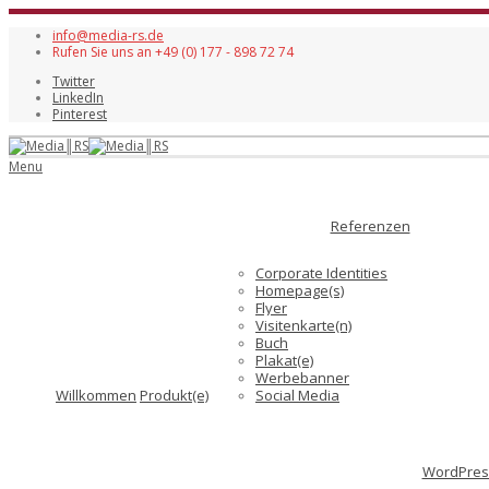
info@media-rs.de
Rufen Sie uns an +49 (0) 177 - 898 72 74
Twitter
LinkedIn
Pinterest
Menu
Referenzen
Corporate Identities
Homepage(s)
Flyer
Visitenkarte(n)
Buch
Plakat(e)
Werbebanner
Willkommen
Produkt(e)
Social Media
WordPress