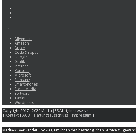
Blog
Allgemein
Amazon
Apple
Code Snippet
Google
Grafik
Internet
Konsole
Microsoft
Samsung
Smartphones
Social Media
Software
Tablets
Wordpress
Copyright 2017 - 2026 Media║RS All rights reserved
|
Kontakt
|
AGB
|
Haftungsausschluss
|
Impressum
|
Media-RS verwendet Cookies, um Ihnen den bestmöglichen Service zu gewährle