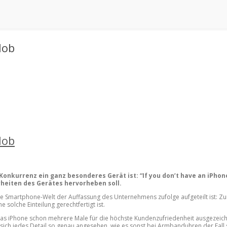
lob
lob
Konkurrenz ein ganz besonderes Gerät ist: “If you don’t have an iPhone
heiten des Gerätes hervorheben soll.
ie Smartphone-Welt der Auffassung des Unternehmens zufolge aufgeteilt ist: Z
e solche Einteilung gerechtfertigt ist.
s iPhone schon mehrere Male für die höchste Kundenzufriedenheit ausgezeichnet
 sich jedes Detail so genau angesehen, wie es sonst bei Armbanduhren der Fall s