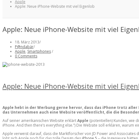
Apple
Apple: Neue iPhone-Website mit viel Eigenlob
Apple: Neue iPhone-Website mit viel Eigen
18. März 2013
/
P@ndabär
/
Apple
,
Smartphones
/
0 Comments
Apple: Neue iPhone-Website mit viel Eigen
Apple hebt in der Werbung gerne hervor, dass das iPhone trotz aller 
das Unternehmen auch eine Website veröffentlicht, die die Besonder
Auf seiner amerikanischen Website erklärt
Apple
(potentiellen) Kunden, wie d
iPhone. And then there’s everything else.”) Die Website soll erklären, warum ein
Apple verweist darauf, dass die Marktforscher von JD Power and Associates da
lobt sich Apple noch für das tolle Design des
iPhone 5
– die Ingenieure hätten