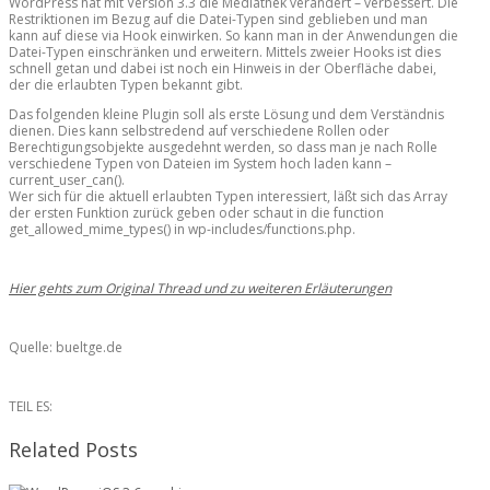
WordPress hat mit Version 3.3 die Mediathek verändert – verbessert. Die
Restriktionen im Bezug auf die Datei-Typen sind geblieben und man
kann auf diese via Hook einwirken. So kann man in der Anwendungen die
Datei-Typen einschränken und erweitern. Mittels zweier Hooks ist dies
schnell getan und dabei ist noch ein Hinweis in der Oberfläche dabei,
der die erlaubten Typen bekannt gibt.
Das folgenden kleine Plugin soll als erste Lösung und dem Verständnis
dienen. Dies kann selbstredend auf verschiedene Rollen oder
Berechtigungsobjekte ausgedehnt werden, so dass man je nach Rolle
verschiedene Typen von Dateien im System hoch laden kann –
current_user_can().
Wer sich für die aktuell erlaubten Typen interessiert, läßt sich das Array
der ersten Funktion zurück geben oder schaut in die function
get_allowed_mime_types() in wp-includes/functions.php.
Hier gehts zum Original Thread und zu weiteren Erläuterungen
Quelle: bueltge.de
TEIL ES:
Related Posts