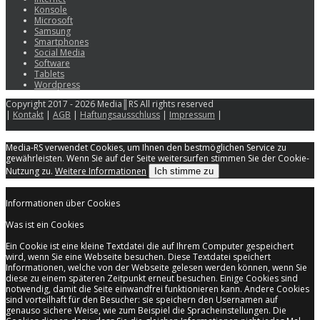
Konsole
Microsoft
Samsung
Smartphones
Social Media
Software
Tablets
Wordpress
Copyright 2017 - 2026 Media║RS All rights reserved
|
Kontakt
|
AGB
|
Haftungsausschluss
|
Impressum
|
Media-RS verwendet Cookies, um Ihnen den bestmöglichen Service zu
gewährleisten. Wenn Sie auf der Seite weitersurfen stimmen Sie der Cookie-
Nutzung zu.
Weitere Informationen
Ich stimme zu
Informationen über Cookies
Was ist ein Cookies
Ein Cookie ist eine kleine Textdatei die auf Ihrem Computer gespeichert
wird, wenn Sie eine Webseite besuchen. Diese Textdatei speichert
Informationen, welche von der Webseite gelesen werden können, wenn Sie
diese zu einem späteren Zeitpunkt erneut besuchen. Einige Cookies sind
notwendig, damit die Seite einwandfrei funktionieren kann. Andere Cookies
sind vorteilhaft für den Besucher: sie speichern den Usernamen auf
genauso sichere Weise, wie zum Beispiel die Spracheinstellungen. Die