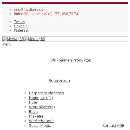
info@media-rs.de
Rufen Sie uns an +49 (0) 177 - 898 72 74
Twitter
LinkedIn
Pinterest
Menu
Willkommen
Produkt(e)
Referenzen
Corporate Identities
Homepage(s)
Flyer
Visitenkarte(n)
Buch
Plakat(e)
Werbebanner
Social Media
Kontakt
AGB