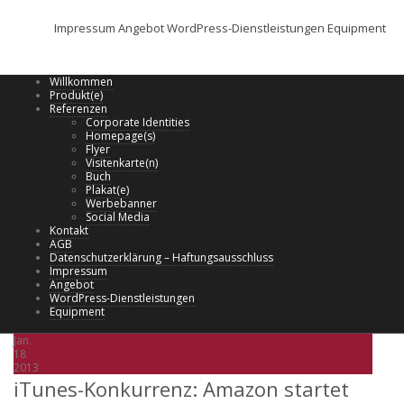
Impressum
Angebot
WordPress-Dienstleistungen
Equipment
Willkommen
Produkt(e)
Referenzen
Corporate Identities
Homepage(s)
Flyer
Visitenkarte(n)
Buch
Plakat(e)
Werbebanner
Social Media
Kontakt
AGB
Datenschutzerklärung – Haftungsausschluss
Impressum
Angebot
WordPress-Dienstleistungen
Equipment
Jan.
18
2013
iTunes-Konkurrenz: Amazon startet