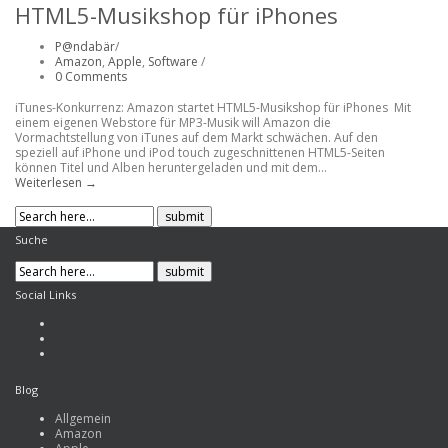
HTML5-Musikshop für iPhones
P@ndabär
/
Amazon
,
Apple
,
Software
/
0 Comments
iTunes-Konkurrenz: Amazon startet HTML5-Musikshop für iPhones Mit
einem eigenen Webstore für MP3-Musik will Amazon die
Vormachtstellung von iTunes auf dem Markt schwächen. Auf den
speziell auf iPhone und iPod touch zugeschnittenen HTML5-Seiten
können Titel und Alben heruntergeladen und mit dem...
Weiterlesen →
Suche
Social Links
Blog
Allgemein
Amazon