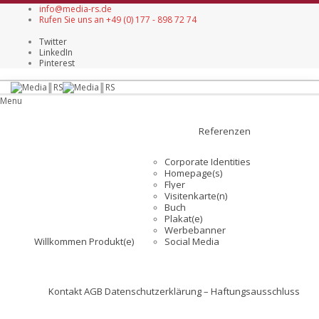
info@media-rs.de
Rufen Sie uns an +49 (0) 177 - 898 72 74
Twitter
LinkedIn
Pinterest
Menu
Referenzen
Corporate Identities
Homepage(s)
Flyer
Visitenkarte(n)
Buch
Plakat(e)
Werbebanner
Willkommen
Produkt(e)
Social Media
Kontakt
AGB
Datenschutzerklärung – Haftungsausschluss