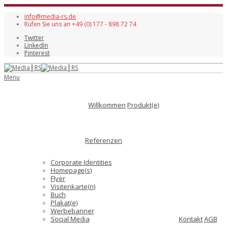
info@media-rs.de
Rufen Sie uns an +49 (0) 177 - 898 72 74
Twitter
LinkedIn
Pinterest
Menu
Willkommen
Produkt(e)
Referenzen
Corporate Identities
Homepage(s)
Flyer
Visitenkarte(n)
Buch
Plakat(e)
Werbebanner
Social Media
Kontakt
AGB