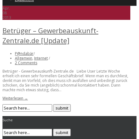
Apr.
08
2013
Betrüger – Gewerbeauskunft-
Zentrale.de [Update]
P@ndabär
/
Allgemein
,
Internet
/
2 Comments
Betrüger - Gewerbeauskunft-Zentrale.de Liebe User Letzte Woche
erhielt ich einen sehr formellen Geschäftsbrief. Wenn man es durchliest,
denkt man im Vorfeld, oh dies muss ich ausfüllen und unbedingt zurück
schicken, da Sie mich (angeblich) schonmal kontaktiert haben. Dann
machte mich etwas stutzig, dass...
Weiterlesen →
Suche