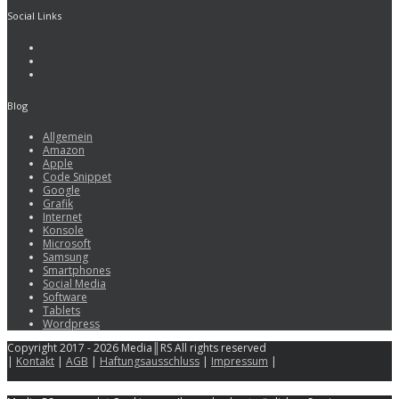
Social Links
Blog
Allgemein
Amazon
Apple
Code Snippet
Google
Grafik
Internet
Konsole
Microsoft
Samsung
Smartphones
Social Media
Software
Tablets
Wordpress
Copyright 2017 - 2026 Media║RS All rights reserved
|
Kontakt
|
AGB
|
Haftungsausschluss
|
Impressum
|