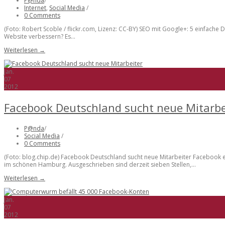
P@nda
/
Internet
,
Social Media
/
0 Comments
(Foto: Robert Scoble / flickr.com, Lizenz: CC-BY) SEO mit Google+: 5 einfache 
Website verbessern? Es...
Weiterlesen →
Jan.
07
2012
Facebook Deutschland sucht neue Mitarbe
P@nda
/
Social Media
/
0 Comments
(Foto: blog.chip.de) Facebook Deutschland sucht neue Mitarbeiter Facebook exp
im schönen Hamburg. Ausgeschrieben sind derzeit sieben Stellen,...
Weiterlesen →
Jan.
07
2012