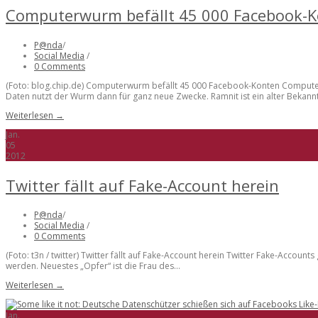
Computerwurm befällt 45 000 Facebook-
P@nda
/
Social Media
/
0 Comments
(Foto: blog.chip.de) Computerwurm befällt 45 000 Facebook-Konten Computer
Daten nutzt der Wurm dann für ganz neue Zwecke. Ramnit ist ein alter Bekannter
Weiterlesen →
Jan.
05
2012
Twitter fällt auf Fake-Account herein
P@nda
/
Social Media
/
0 Comments
(Foto: t3n / twitter) Twitter fällt auf Fake-Account herein Twitter Fake-Acco
werden. Neuestes „Opfer“ ist die Frau des...
Weiterlesen →
Jan.