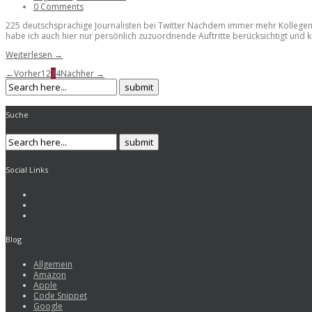
0 Comments
225 deutschsprachige Journalisten bei Twitter Nachdem immer mehr Kollegen 
habe ich auch hier nur persönlich zuzuordnende Auftritte berücksichtigt und ke
Weiterlesen →
←Vorher
1
2
3
4
Nachher →
Suche
Social Links
Blog
Allgemein
Amazon
Apple
Code Snippet
Google