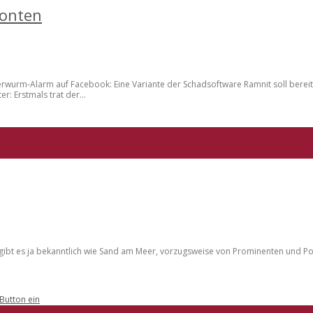
Konten
wurm-Alarm auf Facebook: Eine Variante der Schadsoftware Ramnit soll bereit
: Erstmals trat der...
unts gibt es ja bekanntlich wie Sand am Meer, vorzugsweise von Prominenten und 