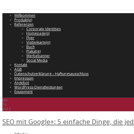
Willkommen
Produkt(e)
Referenzen
Corporate Identities
Homepage(s)
Flyer
Visitenkarte(n)
Buch
Plakat(e)
Werbebanner
Social Media
Kontakt
AGB
Datenschutzerklärung – Haftungsausschluss
Impressum
Angebot
WordPress-Dienstleistungen
Equipment
Jan.
16
2012
SEO mit Google+: 5 einfache Dinge, die je