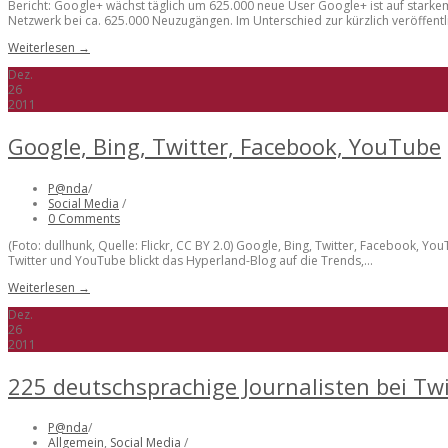
Bericht: Google+ wächst täglich um 625.000 neue User Google+ ist auf stark
Netzwerk bei ca. 625.000 Neuzugängen. Im Unterschied zur kürzlich veröffentli
Weiterlesen →
Dez.
26
2011
Google, Bing, Twitter, Facebook, YouTube
P@nda
/
Social Media
/
0 Comments
(Foto: dullhunk, Quelle: Flickr, CC BY 2.0) Google, Bing, Twitter, Facebook, Yo
Twitter und YouTube blickt das Hyperland-Blog auf die Trends,...
Weiterlesen →
Dez.
26
2011
225 deutschsprachige Journalisten bei Twi
P@nda
/
Allgemein
,
Social Media
/