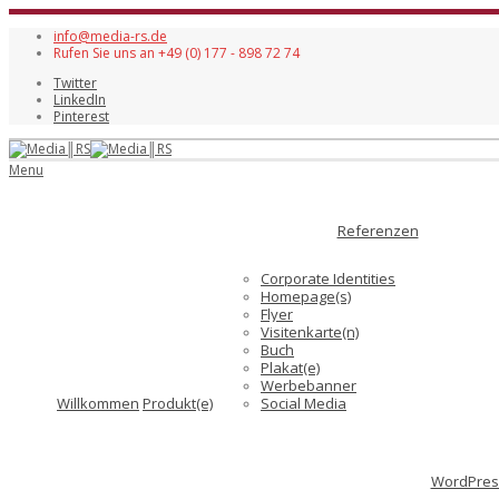
info@media-rs.de
Rufen Sie uns an +49 (0) 177 - 898 72 74
Twitter
LinkedIn
Pinterest
Menu
Referenzen
Corporate Identities
Homepage(s)
Flyer
Visitenkarte(n)
Buch
Plakat(e)
Werbebanner
Willkommen
Produkt(e)
Social Media
WordPress