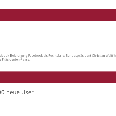
book-Beleidigung Facebook als Rechtsfalle: Bundespräsident Christian Wulff hat 
s Präsidenten-Paars...
00 neue User