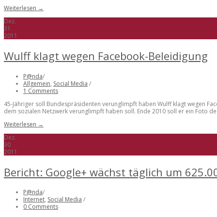
Weiterlesen →
Dez.
31
2011
Wulff klagt wegen Facebook-Beleidigung
P@nda
/
Allgemein
,
Social Media
/
1 Comments
45-Jähriger soll Bundespräsidenten verunglimpft haben Wulff klagt wegen Face
dem sozialen Netzwerk verunglimpft haben soll. Ende 2010 soll er ein Foto de
Weiterlesen →
Dez.
30
2011
Bericht: Google+ wächst täglich um 625.0
P@nda
/
Internet
,
Social Media
/
0 Comments