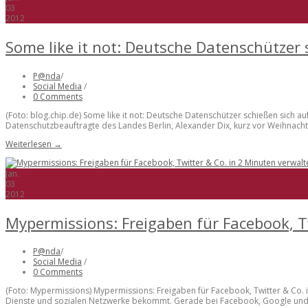
03
2012
Some like it not: Deutsche Datenschützer 
P@nda
/
Social Media
/
0 Comments
(Foto: blog.chip.de) Some like it not: Deutsche Datenschützer schießen sich
Datenschutzbeauftragte des Landes Berlin, Alexander Dix, kurz vor Weihnachte
Weiterlesen →
Jan.
03
2012
Mypermissions: Freigaben für Facebook, T
P@nda
/
Social Media
/
0 Comments
(Foto: Mypermissions) Mypermissions: Freigaben für Facebook, Twitter & Co. i
Dienste und sozialen Netzwerke bekommt. Gerade bei Facebook, Google und.