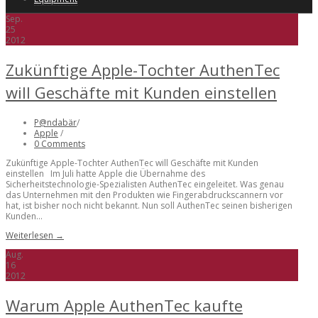
Sep.
25
2012
Zukünftige Apple-Tochter AuthenTec
will Geschäfte mit Kunden einstellen
P@ndabär
/
Apple
/
0 Comments
Zukünftige Apple-Tochter AuthenTec will Geschäfte mit Kunden
einstellen Im Juli hatte Apple die Übernahme des
Sicherheitstechnologie-Spezialisten AuthenTec eingeleitet. Was genau
das Unternehmen mit den Produkten wie Fingerabdruckscannern vor
hat, ist bisher noch nicht bekannt. Nun soll AuthenTec seinen bisherigen
Kunden...
Weiterlesen →
Aug.
16
2012
Warum Apple AuthenTec kaufte