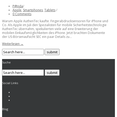
P@nda
/
Apple
,
Smartphones
,
Tablets
/
0 Comments
Warum Apple AuthenTec kaufte: Fingerabdrucksensoren für iPhone und
Co. Als Apple im Juli den Spezialisten für mobile Sicherheitstechnologie
AuthenTec übernahm, spekulierten viele auf eine Erweiterung der
mobilen Einkaufsmöglichkeiten des iPhone. Jetzt brachten Dokumente
der US-Börsenaufsicht SEC ein paar Details zu...
Weiterlesen →
Suche
Social Links
Blog