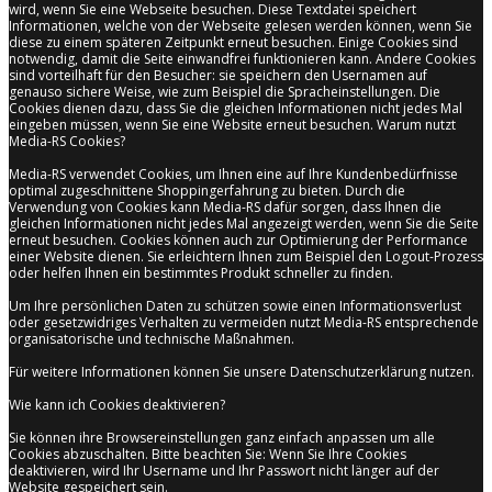
wird, wenn Sie eine Webseite besuchen. Diese Textdatei speichert
Informationen, welche von der Webseite gelesen werden können, wenn Sie
diese zu einem späteren Zeitpunkt erneut besuchen. Einige Cookies sind
notwendig, damit die Seite einwandfrei funktionieren kann. Andere Cookies
sind vorteilhaft für den Besucher: sie speichern den Usernamen auf
genauso sichere Weise, wie zum Beispiel die Spracheinstellungen. Die
Cookies dienen dazu, dass Sie die gleichen Informationen nicht jedes Mal
eingeben müssen, wenn Sie eine Website erneut besuchen. Warum nutzt
Media-RS Cookies?
Media-RS verwendet Cookies, um Ihnen eine auf Ihre Kundenbedürfnisse
optimal zugeschnittene Shoppingerfahrung zu bieten. Durch die
Verwendung von Cookies kann Media-RS dafür sorgen, dass Ihnen die
gleichen Informationen nicht jedes Mal angezeigt werden, wenn Sie die Seite
erneut besuchen. Cookies können auch zur Optimierung der Performance
einer Website dienen. Sie erleichtern Ihnen zum Beispiel den Logout-Prozess
oder helfen Ihnen ein bestimmtes Produkt schneller zu finden.
Um Ihre persönlichen Daten zu schützen sowie einen Informationsverlust
oder gesetzwidriges Verhalten zu vermeiden nutzt Media-RS entsprechende
organisatorische und technische Maßnahmen.
Für weitere Informationen können Sie unsere Datenschutzerklärung nutzen.
Wie kann ich Cookies deaktivieren?
Sie können ihre Browsereinstellungen ganz einfach anpassen um alle
Cookies abzuschalten. Bitte beachten Sie: Wenn Sie Ihre Cookies
deaktivieren, wird Ihr Username und Ihr Passwort nicht länger auf der
Website gespeichert sein.