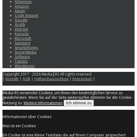
Allgemein
Amazon
Apple
Code Snippet
Google
Grafik
Internet
Konsole
Microsoft
Samsung
Smartphones
Social Media
Software
Tablets
Wordpress
Copyright 2017 - 2026 Media║RS All rights reserved
|
Kontakt
|
AGB
|
Haftungsausschluss
|
Impressum
|
Media-RS verwendet Cookies, um Ihnen den bestmöglichen Service zu
gewährleisten. Wenn Sie auf der Seite weitersurfen stimmen Sie der Cookie-
Nutzung zu.
Weitere Informationen
Ich stimme zu
Informationen über Cookies
Was ist ein Cookies
Ein Cookie ist eine kleine Textdatei die auf Ihrem Computer gespeichert