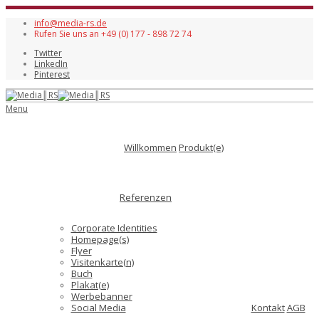
info@media-rs.de
Rufen Sie uns an +49 (0) 177 - 898 72 74
Twitter
LinkedIn
Pinterest
Menu
Willkommen
Produkt(e)
Referenzen
Corporate Identities
Homepage(s)
Flyer
Visitenkarte(n)
Buch
Plakat(e)
Werbebanner
Social Media
Kontakt
AGB