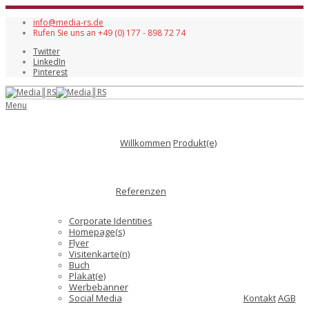
info@media-rs.de
Rufen Sie uns an +49 (0) 177 - 898 72 74
Twitter
LinkedIn
Pinterest
Menu
Willkommen
Produkt(e)
Referenzen
Corporate Identities
Homepage(s)
Flyer
Visitenkarte(n)
Buch
Plakat(e)
Werbebanner
Social Media
Kontakt
AGB