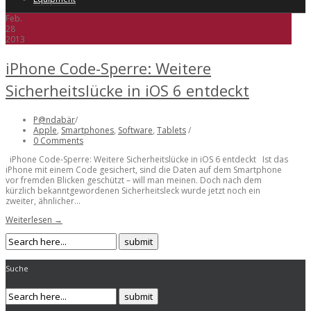
Feb.
28
2013
iPhone Code-Sperre: Weitere
Sicherheitslücke in iOS 6 entdeckt
P@ndabär
/
Apple
,
Smartphones
,
Software
,
Tablets
/
0 Comments
iPhone Code-Sperre: Weitere Sicherheitslücke in iOS 6 entdeckt Ist das
iPhone mit einem Code gesichert, sind die Daten auf dem Smartphone
vor fremden Blicken geschützt – will man meinen. Doch nach dem
kürzlich bekanntgewordenen Sicherheitsleck wurde jetzt noch ein
zweiter, ähnlicher...
Weiterlesen →
Suche