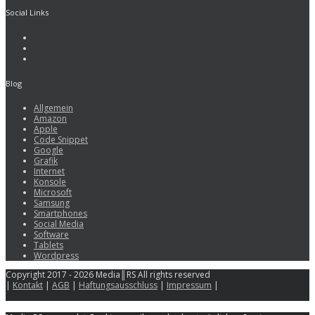
Social Links
Blog
Allgemein
Amazon
Apple
Code Snippet
Google
Grafik
Internet
Konsole
Microsoft
Samsung
Smartphones
Social Media
Software
Tablets
Wordpress
Copyright 2017 - 2026 Media║RS All rights reserved
|
Kontakt
|
AGB
|
Haftungsausschluss
|
Impressum
|