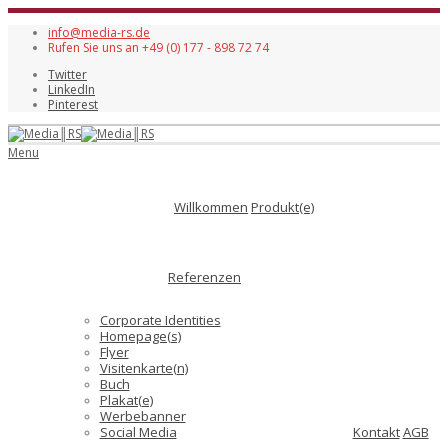
info@media-rs.de
Rufen Sie uns an +49 (0) 177 - 898 72 74
Twitter
LinkedIn
Pinterest
Menu
Willkommen
Produkt(e)
Referenzen
Corporate Identities
Homepage(s)
Flyer
Visitenkarte(n)
Buch
Plakat(e)
Werbebanner
Social Media
Kontakt
AGB