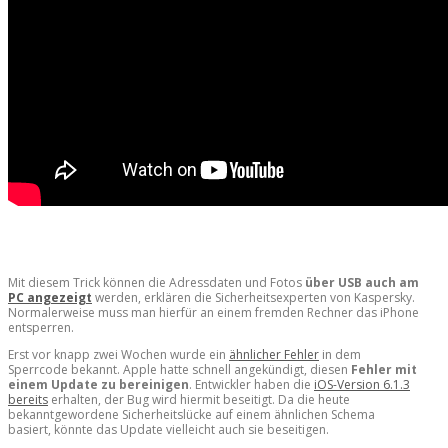
Mit diesem Trick können die Adressdaten und Fotos
über USB auch am
PC angezeigt
werden, erklären die Sicherheitsexperten von Kaspersky.
Normalerweise muss man hierfür an einem fremden Rechner das iPhone
entsperren.
Erst vor knapp zwei Wochen wurde ein
ähnlicher Fehler
in dem
Sperrcode bekannt. Apple hatte schnell angekündigt, diesen
Fehler mit
einem Update zu bereinigen
. Entwickler haben die
iOS-Version 6.1.3
bereits
erhalten, der Bug wird hiermit beseitigt. Da die heute
bekanntgewordene Sicherheitslücke auf einem ähnlichen Schema
basiert, könnte das Update vielleicht auch sie beseitigen.