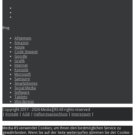
Blog
Allgemein
Amazon
Apple
Code Snippet
Google
Grafik
Internet
Konsole
Microsoft
Samsung
Smartphones
Social Media
Software
Tablets
Wordpress
Copyright 2017 - 2026 Media║RS All rights reserved
|
Kontakt
|
AGB
|
Haftungsausschluss
|
Impressum
|
Media-RS verwendet Cookies, um Ihnen den bestmöglichen Service zu
gewährleisten. Wenn Sie auf der Seite weitersurfen stimmen Sie der Cookie-