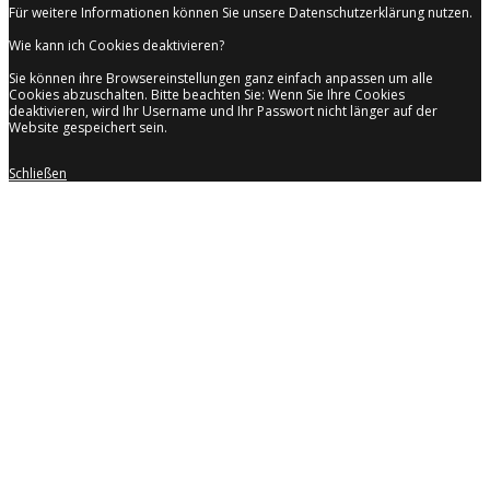
Für weitere Informationen können Sie unsere Datenschutzerklärung nutzen.
Wie kann ich Cookies deaktivieren?
Sie können ihre Browsereinstellungen ganz einfach anpassen um alle
Cookies abzuschalten. Bitte beachten Sie: Wenn Sie Ihre Cookies
deaktivieren, wird Ihr Username und Ihr Passwort nicht länger auf der
Website gespeichert sein.
Schließen