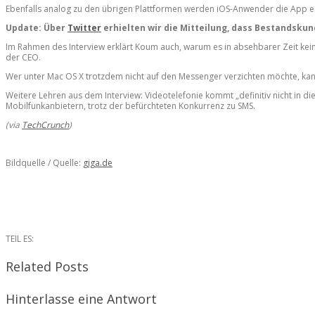
Ebenfalls analog zu den übrigen Plattformen werden iOS-Anwender die App ei
Update: Über
Twitter
erhielten wir die Mitteilung, dass Bestandsku
Im Rahmen des Interview erklärt Koum auch, warum es in absehbarer Zeit kei
der CEO.
Wer unter Mac OS X trotzdem nicht auf den Messenger verzichten möchte, kann 
Weitere Lehren aus dem Interview: Videotelefonie kommt „definitiv nicht in 
Mobilfunkanbietern, trotz der befürchteten Konkurrenz zu SMS.
(via
TechCrunch
)
Bildquelle / Quelle:
giga.de
TEIL ES:
Related Posts
Hinterlasse eine Antwort