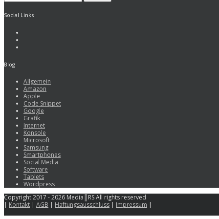
Social Links
Blog
Allgemein
Amazon
Apple
Code Snippet
Google
Grafik
Internet
Konsole
Microsoft
Samsung
Smartphones
Social Media
Software
Tablets
Wordpress
Copyright 2017 - 2026 Media║RS All rights reserved
|
Kontakt
|
AGB
|
Haftungsausschluss
|
Impressum
|