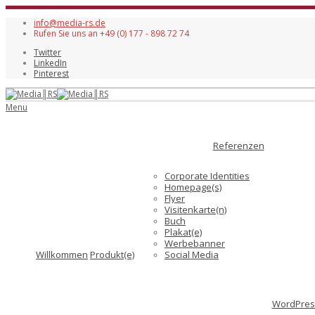
info@media-rs.de
Rufen Sie uns an +49 (0) 177 - 898 72 74
Twitter
LinkedIn
Pinterest
Menu
Referenzen
Corporate Identities
Homepage(s)
Flyer
Visitenkarte(n)
Buch
Plakat(e)
Werbebanner
Willkommen
Produkt(e)
Social Media
WordPress