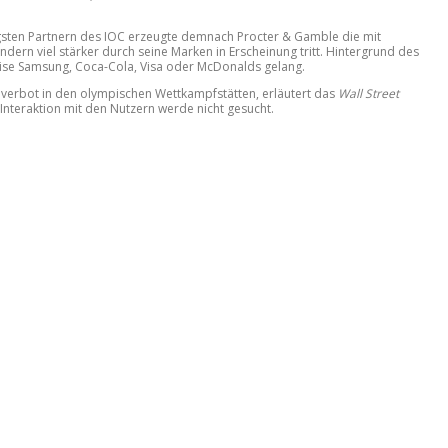
igsten Partnern des IOC erzeugte demnach Procter & Gamble die mit
rn viel stärker durch seine Marken in Erscheinung tritt. Hintergrund des
weise Samsung, Coca-Cola, Visa oder McDonalds gelang.
everbot in den olympischen Wettkampfstätten, erläutert das
Wall Street
Interaktion mit den Nutzern werde nicht gesucht.