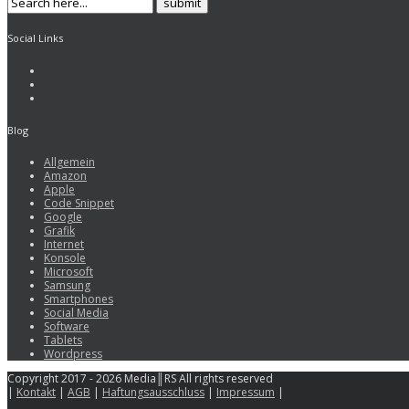
Social Links
Blog
Allgemein
Amazon
Apple
Code Snippet
Google
Grafik
Internet
Konsole
Microsoft
Samsung
Smartphones
Social Media
Software
Tablets
Wordpress
Copyright 2017 - 2026 Media║RS All rights reserved
|
Kontakt
|
AGB
|
Haftungsausschluss
|
Impressum
|