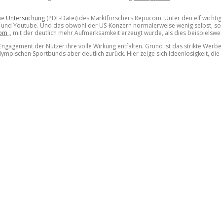
ine
Untersuchung
(PDF-Datei) des Marktforschers Repucom. Unter den elf wicht
und Youtube. Und das obwohl der US-Konzern normalerweise wenig selbst, sonde
Mom
„, mit der deutlich mehr Aufmerksamkeit erzeugt wurde, als dies beispiels
gagement der Nutzer ihre volle Wirkung entfalten. Grund ist das strikte Werb
mpischen Sportbunds aber deutlich zurück. Hier zeige sich Ideenlosigkeit, die 