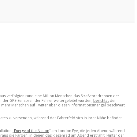
aus verfolgten rund eine Million Menschen das Straßenradrennen der
n der GPS-Sensoren der Fahrer weitergeleitet wurden,
berichtet
der
er mehr Menschen auf Twitter über diesen Informationsmangel beschwert
es zu versenden, während das Fahrerfeld sich in ihrer Nähe befindet.
llation „
Energy of the Nation
“ am London Eye, die jeden Abend während
aus die Farben, in denen das Riesenrad am Abend erstrahlt. Hinter der