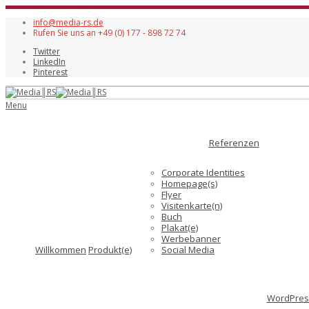
info@media-rs.de
Rufen Sie uns an +49 (0) 177 - 898 72 74
Twitter
LinkedIn
Pinterest
Menu
Referenzen
Corporate Identities
Homepage(s)
Flyer
Visitenkarte(n)
Buch
Plakat(e)
Werbebanner
Willkommen
Produkt(e)
Social Media
WordPress