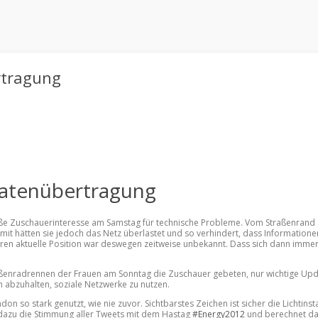
rtragung
Datenübertragung
oße Zuschauerinteresse am Samstag für technische Probleme. Vom Straßenrand 
t hätten sie jedoch das Netz überlastet und so verhindert, dass Informatione
eren aktuelle Position war deswegen zeitweise unbekannt. Dass sich dann imm
enradrennen der Frauen am Sonntag die Zuschauer gebeten, nur wichtige Updat
n abzuhalten, soziale Netzwerke zu nutzen.
so stark genutzt, wie nie zuvor. Sichtbarstes Zeichen ist sicher die Lichtinsta
rt dazu die Stimmung aller Tweets mit dem Hastag
#Energy2012
und berechnet dar