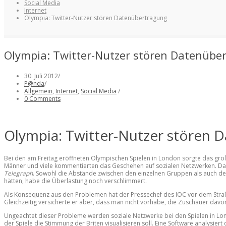
Social Media
Internet
Olympia: Twitter-Nutzer stören Datenübertragung
Olympia: Twitter-Nutzer stören Datenübe
30. Juli 2012
/
P@nda
/
Allgemein
,
Internet
,
Social Media
/
0 Comments
Olympia: Twitter-Nutzer stören 
Bei den am Freitag eröffneten Olympischen Spielen in London sorgte das gr
Männer und viele kommentierten das Geschehen auf sozialen Netzwerken. Dami
Telegraph
. Sowohl die Abstände zwischen den einzelnen Gruppen als auch d
hätten, habe die Überlastung noch verschlimmert.
Als Konsequenz aus den Problemen hat der Pressechef des IOC vor dem Straß
Gleichzeitig versicherte er aber, dass man nicht vorhabe, die Zuschauer davo
Ungeachtet dieser Probleme werden soziale Netzwerke bei den Spielen in London 
der Spiele die Stimmung der Briten visualisieren soll. Eine Software analysie