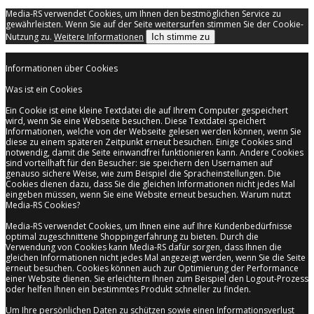
Media-RS verwendet Cookies, um Ihnen den bestmöglichen Service zu
gewährleisten. Wenn Sie auf der Seite weitersurfen stimmen Sie der Cookie-
Nutzung zu.
Weitere Informationen
Ich stimme zu
Informationen über Cookies
Was ist ein Cookies
Ein Cookie ist eine kleine Textdatei die auf Ihrem Computer gespeichert
wird, wenn Sie eine Webseite besuchen. Diese Textdatei speichert
Informationen, welche von der Webseite gelesen werden können, wenn Sie
diese zu einem späteren Zeitpunkt erneut besuchen. Einige Cookies sind
notwendig, damit die Seite einwandfrei funktionieren kann. Andere Cookies
sind vorteilhaft für den Besucher: sie speichern den Usernamen auf
genauso sichere Weise, wie zum Beispiel die Spracheinstellungen. Die
Cookies dienen dazu, dass Sie die gleichen Informationen nicht jedes Mal
eingeben müssen, wenn Sie eine Website erneut besuchen. Warum nutzt
Media-RS Cookies?
Media-RS verwendet Cookies, um Ihnen eine auf Ihre Kundenbedürfnisse
optimal zugeschnittene Shoppingerfahrung zu bieten. Durch die
Verwendung von Cookies kann Media-RS dafür sorgen, dass Ihnen die
gleichen Informationen nicht jedes Mal angezeigt werden, wenn Sie die Seite
erneut besuchen. Cookies können auch zur Optimierung der Performance
einer Website dienen. Sie erleichtern Ihnen zum Beispiel den Logout-Prozess
oder helfen Ihnen ein bestimmtes Produkt schneller zu finden.
Um Ihre persönlichen Daten zu schützen sowie einen Informationsverlust