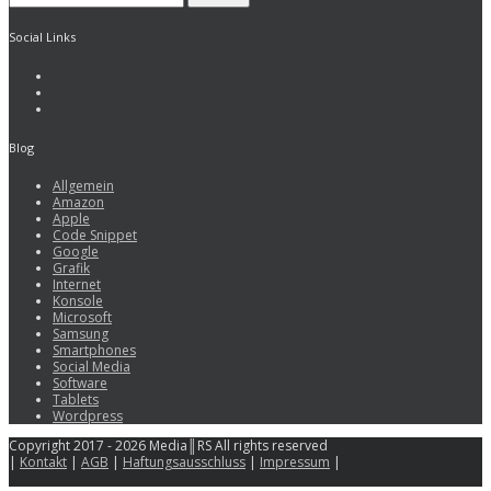
Social Links
Blog
Allgemein
Amazon
Apple
Code Snippet
Google
Grafik
Internet
Konsole
Microsoft
Samsung
Smartphones
Social Media
Software
Tablets
Wordpress
Copyright 2017 - 2026 Media║RS All rights reserved
|
Kontakt
|
AGB
|
Haftungsausschluss
|
Impressum
|