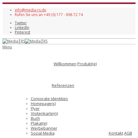
info@media-rs.de
Rufen Sie uns an +49 (0) 177 - 898 72 74
Twitter
LinkedIn
Pinterest
Menu
Willkommen
Produkt(e)
Referenzen
Corporate Identities
Homepage(s)
Flyer
Visitenkarte(n)
Buch
Plakat(e)
Werbebanner
Social Media
Kontakt
AGB