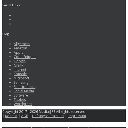
Social Links
Blog
Allgemein
Amazon
Apple
Code Snippet
Google
Grafik
Internet
Konsole
Microsoft
Samsung
Smartphones
Social Media
Software
Tablets
Wordpress
Copyright 2017 - 2026 Media║RS All rights reserved
|
Kontakt
|
AGB
|
Haftungsausschluss
|
Impressum
|