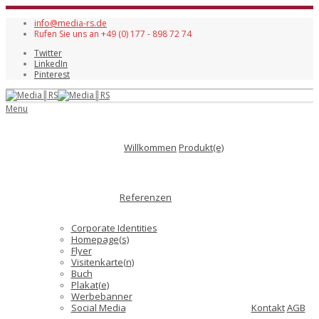
info@media-rs.de
Rufen Sie uns an +49 (0) 177 - 898 72 74
Twitter
LinkedIn
Pinterest
Menu
Willkommen
Produkt(e)
Referenzen
Corporate Identities
Homepage(s)
Flyer
Visitenkarte(n)
Buch
Plakat(e)
Werbebanner
Social Media
Kontakt
AGB