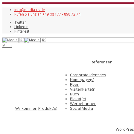
info@media-rs.de
Rufen Sie uns an +49 (0) 177 - 898 72 74
Twitter
LinkedIn
Pinterest
Menu
Referenzen
Corporate Identities
Homepage(s)
Flyer
Visitenkarte(n)
Buch
Plakat(e)
Werbebanner
Willkommen
Produkt(e)
Social Media
WordPress