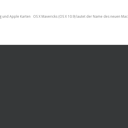
ng und Apple Karten OS X Mavericks (OS X 10.9) lautet der Name des neuen Mac