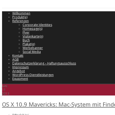
Willkommen
Produkt(e)
Referenzen
Corporate Identities
Homepage(s)
Flyer
Visitenkarte(n)
Buch
Plakat(e)
Werbebanner
Social Media
Kontakt
AGB
Datenschutzerklärung – Haftungsausschluss
Impressum
Angebot
WordPress-Dienstleistungen
Equipment
Juni
11
2013
OS X 10.9 Mavericks: Mac-System mit Find