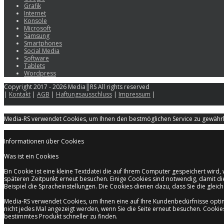
Grafik
Internet
Konsole
Microsoft
Samsung
Smartphones
Social Media
Software
Tablets
Wordpress
Copyright 2017 - 2026 Media║RS All rights reserved
|
Kontakt
|
AGB
|
Haftungsausschluss
|
Impressum
|
Media-RS verwendet Cookies, um Ihnen den bestmöglichen Service zu gewährle
Informationen über Cookies
Was ist ein Cookies
Ein Cookie ist eine kleine Textdatei die auf Ihrem Computer gespeichert wir
späteren Zeitpunkt erneut besuchen. Einige Cookies sind notwendig, damit di
Beispiel die Spracheinstellungen. Die Cookies dienen dazu, dass Sie die gle
Media-RS verwendet Cookies, um Ihnen eine auf Ihre Kundenbedürfnisse opti
nicht jedes Mal angezeigt werden, wenn Sie die Seite erneut besuchen. Cooki
bestimmtes Produkt schneller zu finden.