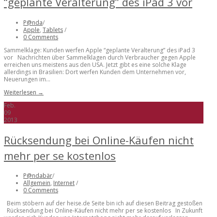
“geplante Veralterung” des iPad 3 vor
P@nda
/
Apple
,
Tablets
/
0 Comments
Sammelklage: Kunden werfen Apple “geplante Veralterung” des iPad 3
vor Nachrichten über Sammelklagen durch Verbraucher gegen Apple
erreichen uns meistens aus den USA. Jetzt gibt es eine solche Klage
allerdings in Brasilien: Dort werfen Kunden dem Unternehmen vor,
Neuerungen im...
Weiterlesen →
Feb.
09
2013
Rücksendung bei Online-Käufen nicht
mehr per se kostenlos
P@ndabär
/
Allgemein
,
Internet
/
0 Comments
Beim stöbern auf der heise.de Seite bin ich auf diesen Beitrag gestoßen
Rücksendung bei Online-Käufen nicht mehr per se kostenlos In Zukunft