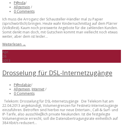
P@nda
/
Allgemein
/
0 Comments
Ich muss die Arroganz der Schausteller-Händler mal zu Papier
(sprichwörtlich) bringen. Heute wahr Kindernachmittag auf dem Plärrer
(Volksfest). Kaum noch preiswerte Angebote für die zahlenden Kunden.
Somit denkt man doch, mit Gutschein kommt man vielleicht noch etwas
weiter, aber dem ist leider...
Weiterlesen →
Apr.
26
2013
Drosselung für DSL-Internetzugänge
P@ndabär
/
Allgemein
,
Internet
/
0 Comments
Telekom: Drosselung für DSL-Internetzugänge Die Telekom hat am
22.04.2013 angekündigt, Volumengrenzen für Festnetz-Internetzugänge
einzuführen. Betroffen sind hierbei nur neue Entertain-, Call-&-Surf- und
IP-Tarife, also ausschlieβlich private Neukunden. Ist die festgelegte
Volumengrenze erreicht, soll die Datenübertragungsrate einheitlich auf
384 Kbit/s reduziert...