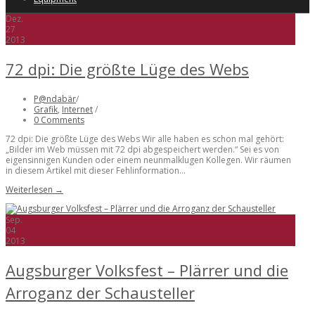
Dez.
27
2013
72 dpi: Die größte Lüge des Webs
P@ndabär
/
Grafik
,
Internet
/
0 Comments
72 dpi: Die größte Lüge des Webs Wir alle haben es schon mal gehört:
„Bilder im Web müssen mit 72 dpi abgespeichert werden.“ Sei es von
eigensinnigen Kunden oder einem neunmalklugen Kollegen. Wir räumen
in diesem Artikel mit dieser Fehlinformation...
Weiterlesen →
Sep.
04
2013
Augsburger Volksfest – Plärrer und die
Arroganz der Schausteller