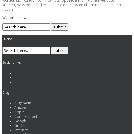
werden sich Kunden von Internetshops nicht mehr darauf verlassen
können, dass der Händler die Rücksendekosten übernimmt. Nach den
neuen...
Weiterlesen →
Suche
Social Links
Blog
Allgemein
Amazon
Apple
Code Snippet
Google
Grafik
Internet