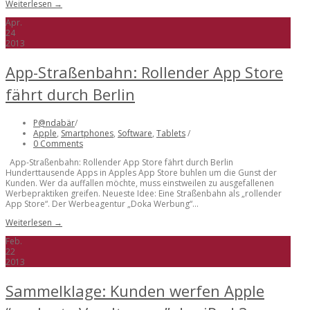
Weiterlesen →
Apr.
24
2013
App-Straßenbahn: Rollender App Store
fährt durch Berlin
P@ndabär
/
Apple
,
Smartphones
,
Software
,
Tablets
/
0 Comments
App-Straßenbahn: Rollender App Store fährt durch Berlin
Hunderttausende Apps in Apples App Store buhlen um die Gunst der
Kunden. Wer da auffallen möchte, muss einstweilen zu ausgefallenen
Werbepraktiken greifen. Neueste Idee: Eine Straßenbahn als „rollender
App Store“. Der Werbeagentur „Doka Werbung“...
Weiterlesen →
Feb.
22
2013
Sammelklage: Kunden werfen Apple