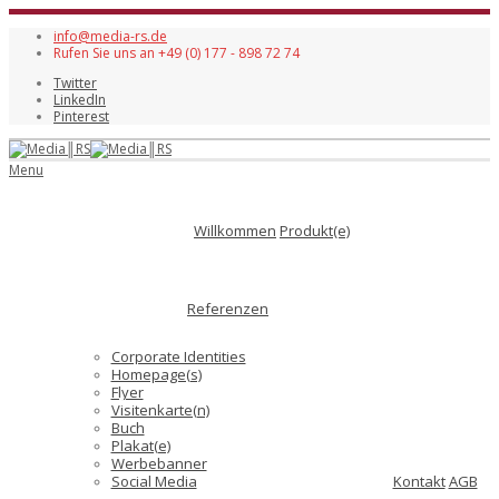
info@media-rs.de
Rufen Sie uns an +49 (0) 177 - 898 72 74
Twitter
LinkedIn
Pinterest
Menu
Willkommen
Produkt(e)
Referenzen
Corporate Identities
Homepage(s)
Flyer
Visitenkarte(n)
Buch
Plakat(e)
Werbebanner
Social Media
Kontakt
AGB