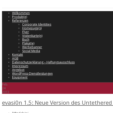
Willkommen
Produkt(e)
Referenzen
Corporate Identities
Homepage(s)
Flyer
Visitenkarte(n)
Buch
Plakat(e)
Werbebanner
Social Media
Kontakt
AGB
Datenschutzerklärung – Haftungsausschluss
Impressum
Angebot
WordPress-Dienstleistungen
Equipment
Feb.
24
2013
evasi0n 1.5: Neue Version des Untethered 