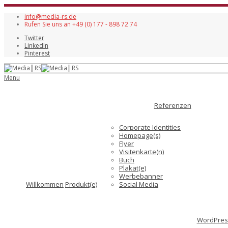
info@media-rs.de
Rufen Sie uns an +49 (0) 177 - 898 72 74
Twitter
LinkedIn
Pinterest
Menu
Referenzen
Corporate Identities
Homepage(s)
Flyer
Visitenkarte(n)
Buch
Plakat(e)
Werbebanner
Willkommen
Produkt(e)
Social Media
WordPress