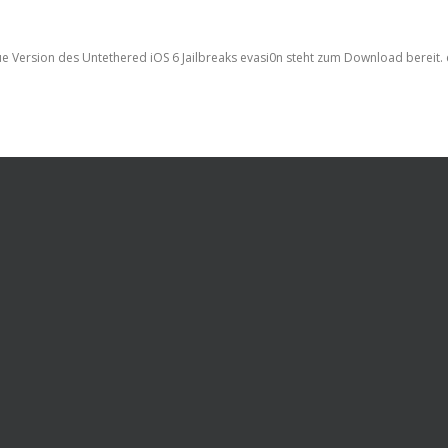
ue Version des Untethered iOS 6 Jailbreaks evasi0n steht zum Download bereit.