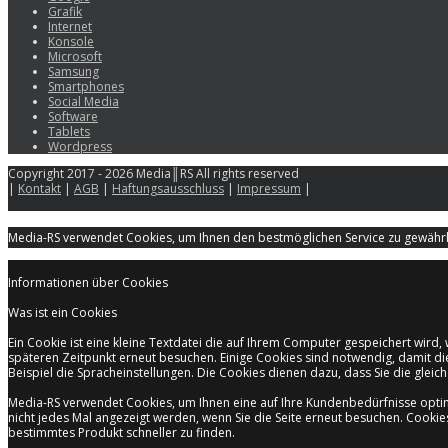
Grafik
Internet
Konsole
Microsoft
Samsung
Smartphones
Social Media
Software
Tablets
Wordpress
Copyright 2017 - 2026 Media║RS All rights reserved
|
Kontakt
|
AGB
|
Haftungsausschluss
|
Impressum
|
Media-RS verwendet Cookies, um Ihnen den bestmöglichen Service zu gewährle
Informationen über Cookies
Was ist ein Cookies
Ein Cookie ist eine kleine Textdatei die auf Ihrem Computer gespeichert wir
späteren Zeitpunkt erneut besuchen. Einige Cookies sind notwendig, damit di
Beispiel die Spracheinstellungen. Die Cookies dienen dazu, dass Sie die gle
Media-RS verwendet Cookies, um Ihnen eine auf Ihre Kundenbedürfnisse opti
nicht jedes Mal angezeigt werden, wenn Sie die Seite erneut besuchen. Cooki
bestimmtes Produkt schneller zu finden.