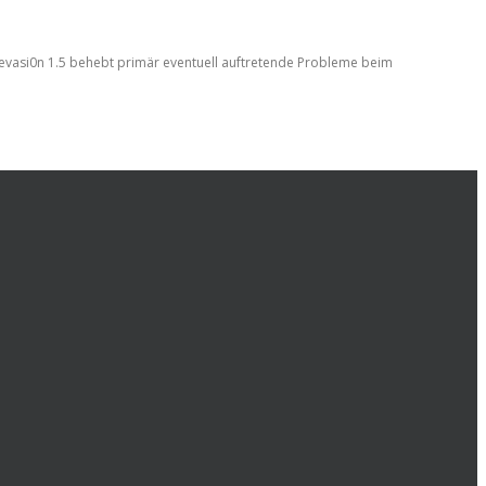
 evasi0n 1.5 behebt primär eventuell auftretende Probleme beim