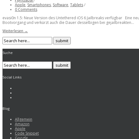
P@ndabär
/
Apple
,
Smartphones
,
Software
,
Tablets
/
0 Comments
evasi0n 1.5: Neue Version des Untethered iOS 6 Jailbreaks verfügbar Eine ne
Bootvorgang und verkürzt auch die Dauer desselbigen bei gejailbreakten...
Weiterlesen →
Suche
Social Links
Blog
Allgemein
Amazon
Apple
Code Snippet
Google