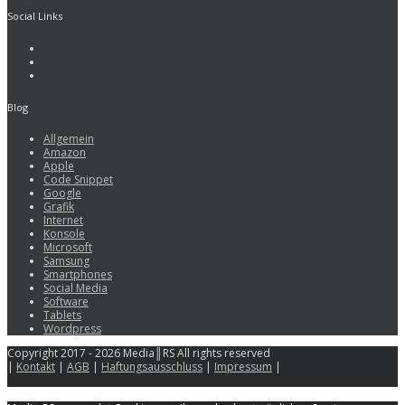
Social Links
Blog
Allgemein
Amazon
Apple
Code Snippet
Google
Grafik
Internet
Konsole
Microsoft
Samsung
Smartphones
Social Media
Software
Tablets
Wordpress
Copyright 2017 - 2026 Media║RS All rights reserved
|
Kontakt
|
AGB
|
Haftungsausschluss
|
Impressum
|