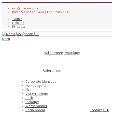
info@media-rs.de
Rufen Sie uns an +49 (0) 177 - 898 72 74
Twitter
LinkedIn
Pinterest
Menu
Willkommen
Produkt(e)
Referenzen
Corporate Identities
Homepage(s)
Flyer
Visitenkarte(n)
Buch
Plakat(e)
Werbebanner
Social Media
Kontakt
AGB