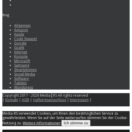
Blog
Allgemein
Amazon
Apple
Code Snippet
Google
Grafik
Internet
Konsole
Microsoft
Samsung
Smartphones
Social Media
Software
Tablets
Wordpress
Copyright 2017 - 2026 Media║RS All rights reserved
|
Kontakt
|
AGB
|
Haftungsausschluss
|
Impressum
|
Media-RS verwendet Cookies, um Ihnen den bestmöglichen Service zu
gewährleisten. Wenn Sie auf der Seite weitersurfen stimmen Sie der Cookie-
Nutzung zu.
Weitere Informationen
Ich stimme zu