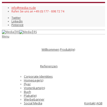
info@media-rs.de
Rufen Sie uns an +49 (0) 177 - 898 72 74
Twitter
LinkedIn
Pinterest
Menu
Willkommen
Produkt(e)
Referenzen
Corporate Identities
Homepage(s)
Flyer
Visitenkarte(n)
Buch
Plakat(e)
Werbebanner
Social Media
Kontakt
AGB