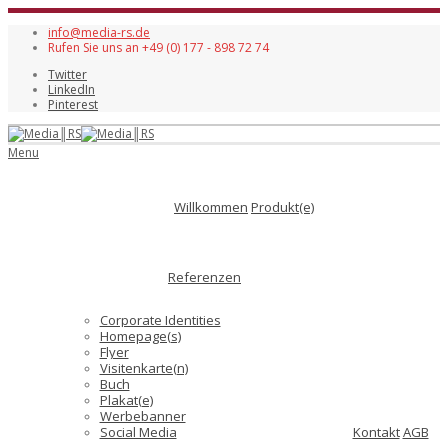
info@media-rs.de
Rufen Sie uns an +49 (0) 177 - 898 72 74
Twitter
LinkedIn
Pinterest
Menu
Willkommen
Produkt(e)
Referenzen
Corporate Identities
Homepage(s)
Flyer
Visitenkarte(n)
Buch
Plakat(e)
Werbebanner
Social Media
Kontakt
AGB