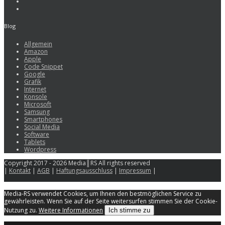
Blog
Allgemein
Amazon
Apple
Code Snippet
Google
Grafik
Internet
Konsole
Microsoft
Samsung
Smartphones
Social Media
Software
Tablets
Wordpress
Copyright 2017 - 2026 Media║RS All rights reserved
|
Kontakt
|
AGB
|
Haftungsausschluss
|
Impressum
|
Media-RS verwendet Cookies, um Ihnen den bestmöglichen Service zu
gewährleisten. Wenn Sie auf der Seite weitersurfen stimmen Sie der Cookie-
Nutzung zu.
Weitere Informationen
Ich stimme zu