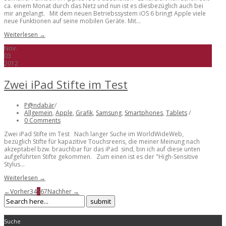
ca. einem Monat durch das Netz und nun ist es diesbezüglich auch bei
mir angelangt. Mit dem neuen Betriebssystem iOS 6 bringt Apple viele
neue Funktionen auf seine mobilen Geräte. Mit...
Weiterlesen →
Nov.
03
2012
Zwei iPad Stifte im Test
P@ndabär
/
Allgemein
,
Apple
,
Grafik
,
Samsung
,
Smartphones
,
Tablets
/
0 Comments
Zwei iPad Stifte im Test Nach langer Suche im WorldWideWeb,
bezüglich Stifte für kapazitive Touchsreens, die meiner Meinung nach
akzeptabel bzw. brauchbar für das iPad sind, bin ich auf diese unten
aufgeführten Stifte gekommen. Zum einen ist es der "High-Sensitive
Stylus...
Weiterlesen →
←Vorher
3
4
5
6
7
Nachher →
Suche