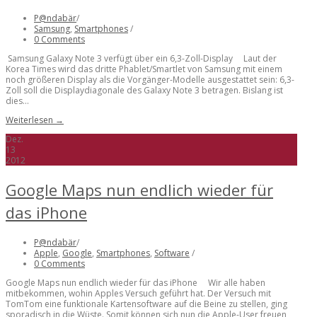
P@ndabär
/
Samsung
,
Smartphones
/
0 Comments
Samsung Galaxy Note 3 verfügt über ein 6,3-Zoll-Display Laut der
Korea Times wird das dritte Phablet/Smartlet von Samsung mit einem
noch größeren Display als die Vorgänger-Modelle ausgestattet sein: 6,3-
Zoll soll die Displaydiagonale des Galaxy Note 3 betragen. Bislang ist
dies...
Weiterlesen →
Dez.
13
2012
Google Maps nun endlich wieder für
das iPhone
P@ndabär
/
Apple
,
Google
,
Smartphones
,
Software
/
0 Comments
Google Maps nun endlich wieder für das iPhone Wir alle haben
mitbekommen, wohin Apples Versuch geführt hat. Der Versuch mit
TomTom eine funktionale Kartensoftware auf die Beine zu stellen, ging
sporadisch in die Wüste. Somit können sich nun die Apple-User freuen,