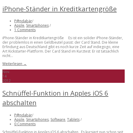
iPhone-Ständer in Kreditkartengröße
P@ndabär
/
Apple
,
Smartphones
/
1 Comments
iPhone-Ständer in Kreditkartengröße Es ist ein solider iPhone-Ständer,
der problemlos in einen Geldbeutel passt: der Card Stand. Die kleine
Erfindung aus Deutschland gibt es noch kurze Zeit auf indiegogo, eine
Art Kickstarter-Plattform. Der Card Stand im Kurztest: Er ist tatsächlich
nicht...
Weiterlesen →
Nov.
14
2012
Schnüffel-Funktion in Apples iOS 6
abschalten
P@ndabär
/
Apple
,
Smartphones
,
Software
,
Tablets
/
0 Comments
Schnüffel-Funktion in Apples iOS 6 abschalten Es kursiert nun schon seit