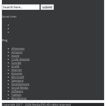
Social Links
Blog
Allgemein
Amazon
Apple
Code Snippet
Google
Grafik
Internet
Konsole
Microsoft
Samsung
Smartphones
Social Media
Software
Tablets
Wordpress
Copyright 2017 - 2026 Media║RS All rights reserved