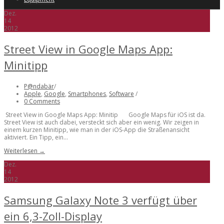
Dez.
14
2012
Street View in Google Maps App:
Minitipp
P@ndabär
/
Apple
,
Google
,
Smartphones
,
Software
/
0 Comments
Street View in Google Maps App: Minitip Google Maps für iOS ist da.
Street View ist auch dabei, versteckt sich aber ein wenig. Wir zeigen in
einem kurzen Minitipp, wie man in der iOS-App die Straßenansicht
aktiviert. Ein Tipp, ein...
Weiterlesen →
Dez.
14
2012
Samsung Galaxy Note 3 verfügt über
ein 6,3-Zoll-Display