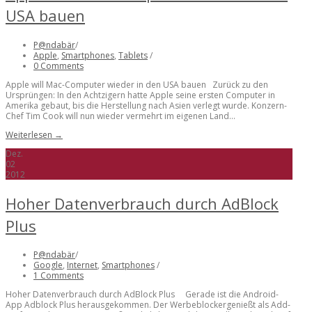
USA bauen
P@ndabär
/
Apple
,
Smartphones
,
Tablets
/
0 Comments
Apple will Mac-Computer wieder in den USA bauen Zurück zu den
Ursprüngen: In den Achtzigern hatte Apple seine ersten Computer in
Amerika gebaut, bis die Herstellung nach Asien verlegt wurde. Konzern-
Chef Tim Cook will nun wieder vermehrt im eigenen Land...
Weiterlesen →
Dez.
02
2012
Hoher Datenverbrauch durch AdBlock
Plus
P@ndabär
/
Google
,
Internet
,
Smartphones
/
1 Comments
Hoher Datenverbrauch durch AdBlock Plus Gerade ist die Android-
App Adblock Plus herausgekommen. Der Werbeblockergenießt als Add-