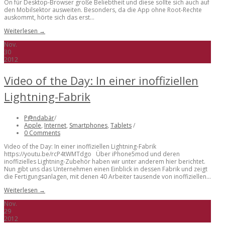
On für Desktop-Browser große Beliebtheit und diese sollte sich auch auf
den Mobilsektor ausweiten. Besonders, da die App ohne Root-Rechte
auskommt, hörte sich das erst...
Weiterlesen →
Nov.
30
2012
Video of the Day: In einer inoffiziellen
Lightning-Fabrik
P@ndabär
/
Apple
,
Internet
,
Smartphones
,
Tablets
/
0 Comments
Video of the Day: In einer inoffiziellen Lightning-Fabrik
https://youtu.be/rcP4tWMTdgo Über iPhone5mod und deren
inoffizielles Lightning-Zubehör haben wir unter anderem hier berichtet.
Nun gibt uns das Unternehmen einen Einblick in dessen Fabrik und zeigt
die Fertigungsanlagen, mit denen 40 Arbeiter tausende von inoffiziellen...
Weiterlesen →
Nov.
29
2012