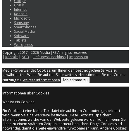
Google
Grafik
Internet
Konsole
Microsoft
Samsung
Smartphones
Social Media
Software
Tablets
Wordpress
Copyright 2017 - 2026 Media║RS All rights reserved
|
Kontakt
|
AGB
|
Haftungsausschluss
|
Impressum
|
Media-RS verwendet Cookies, um Ihnen den bestmöglichen Service zu
gewährleisten. Wenn Sie auf der Seite weitersurfen stimmen Sie der Cookie-
Nutzung zu.
Weitere Informationen
Ich stimme zu
Informationen über Cookies
Was ist ein Cookies
Ein Cookie ist eine kleine Textdatei die auf Ihrem Computer gespeichert
wird, wenn Sie eine Webseite besuchen. Diese Textdatei speichert
Informationen, welche von der Webseite gelesen werden können, wenn Sie
diese zu einem späteren Zeitpunkt erneut besuchen. Einige Cookies sind
notwendig, damit die Seite einwandfrei funktionieren kann. Andere Cookies