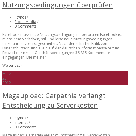
Nutzungsbedingungen überprüfen
P@nda
/
Social Media
/
0 Comments
Facebook muss neue Nutzungsbedingungen überprüfen Facebook ist
mit seinem Vorhaben, still und leise neue Nutzungsbedingungen
einzuführen, vorerst gescheitert. Nach der scharfen Kritik von
Datenschützern sind allein auf der deutschen Informationsseite zum
Entwurf der neuen Geschäftsbedingungen 36.875 Kommentare
eingegangen. Die meisten...
Weiterlesen →
März
23
2012
Megaupload: Carpathia verlangt
Entscheidung zu Serverkosten
P@nda
/
Internet
/
0 Comments
Megaupload: Carpathia verlangt Entscheidung zu Serverkosten