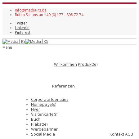
info@media-rs.de
Rufen Sie uns an +49 (0) 177 - 898 72 74
Twitter
LinkedIn
Pinterest
Menu
Willkommen
Produkt(e)
Referenzen
Corporate Identities
Homepage(s)
Flyer
Visitenkarte(n)
Buch
Plakat(e)
Werbebanner
Social Media
Kontakt
AGB