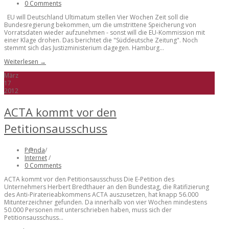
0 Comments
EU will Deutschland Ultimatum stellen Vier Wochen Zeit soll die
Bundesregierung bekommen, um die umstrittene Speicherung von
Vorratsdaten wieder aufzunehmen - sonst will die EU-Kommission mit
einer Klage drohen. Das berichtet die "Süddeutsche Zeitung". Noch
stemmt sich das Justizministerium dagegen. Hamburg...
Weiterlesen →
März
17
2012
ACTA kommt vor den
Petitionsausschuss
P@nda
/
Internet
/
0 Comments
ACTA kommt vor den Petitionsausschuss Die E-Petition des
Unternehmers Herbert Bredthauer an den Bundestag, die Ratifizierung
des Anti-Piraterieabkommens ACTA auszusetzen, hat knapp 56.000
Mitunterzeichner gefunden. Da innerhalb von vier Wochen mindestens
50.000 Personen mit unterschrieben haben, muss sich der
Petitionsausschuss...