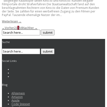
Stillgelegte Raubkopie-Seiten Kino.to und Kinox.to: Kunden illegaler
Filmportale droht Strafverfahren Die Staatsanwaltschaft fand auf den
beschlagnahmten Rechnern von Kino.to die Daten von Premium-Kunden
der Seite. Sie zahlten für einen werbefreien Zugang zu den Filmen per
PayPal. Tausende ehemalige Nutzer der im...
Weiterlesen →
←Vorher
2
3
4
5
6
Nachher →
Suche
Social Links
Blog
Allgemein
Amazon
Apple
Code Snippet