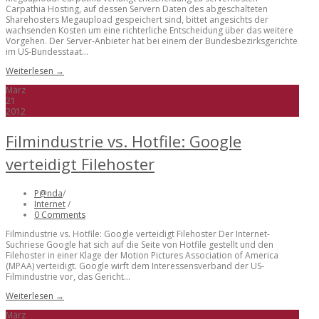
Carpathia Hosting, auf dessen Servern Daten des abgeschalteten
Sharehosters Megaupload gespeichert sind, bittet angesichts der
wachsenden Kosten um eine richterliche Entscheidung über das weitere
Vorgehen. Der Server-Anbieter hat bei einem der Bundesbezirksgerichte
im US-Bundesstaat...
Weiterlesen →
März
21
2012
Filmindustrie vs. Hotfile: Google
verteidigt Filehoster
P@nda
/
Internet
/
0 Comments
Filmindustrie vs. Hotfile: Google verteidigt Filehoster Der Internet-
Suchriese Google hat sich auf die Seite von Hotfile gestellt und den
Filehoster in einer Klage der Motion Pictures Association of America
(MPAA) verteidigt. Google wirft dem Interessensverband der US-
Filmindustrie vor, das Gericht...
Weiterlesen →
März