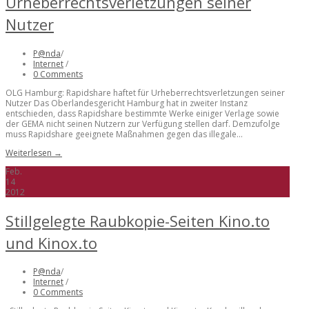
Urheberrechtsverletzungen seiner
Nutzer
P@nda
/
Internet
/
0 Comments
OLG Hamburg: Rapidshare haftet für Urheberrechtsverletzungen seiner
Nutzer Das Oberlandesgericht Hamburg hat in zweiter Instanz
entschieden, dass Rapidshare bestimmte Werke einiger Verlage sowie
der GEMA nicht seinen Nutzern zur Verfügung stellen darf. Demzufolge
muss Rapidshare geeignete Maßnahmen gegen das illegale...
Weiterlesen →
Feb.
14
2012
Stillgelegte Raubkopie-Seiten Kino.to
und Kinox.to
P@nda
/
Internet
/
0 Comments