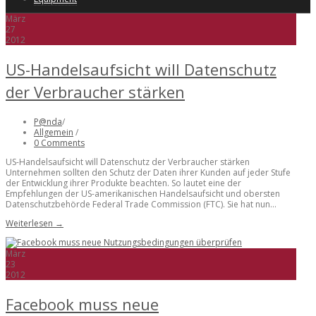
März
27
2012
US-Handelsaufsicht will Datenschutz
der Verbraucher stärken
P@nda
/
Allgemein
/
0 Comments
US-Handelsaufsicht will Datenschutz der Verbraucher stärken
Unternehmen sollten den Schutz der Daten ihrer Kunden auf jeder Stufe
der Entwicklung ihrer Produkte beachten. So lautet eine der
Empfehlungen der US-amerikanischen Handelsaufsicht und obersten
Datenschutzbehörde Federal Trade Commission (FTC). Sie hat nun...
Weiterlesen →
März
23
2012
Facebook muss neue