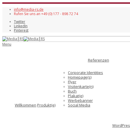
info@media-rs.de
Rufen Sie uns an +49 (0) 177 - 898 72 74
Twitter
LinkedIn
Pinterest
Menu
Referenzen
Corporate Identities
Homepage(s)
Flyer
Visitenkarte(n)
Buch
Plakat(e)
Werbebanner
Willkommen
Produkt(e)
Social Media
WordPress