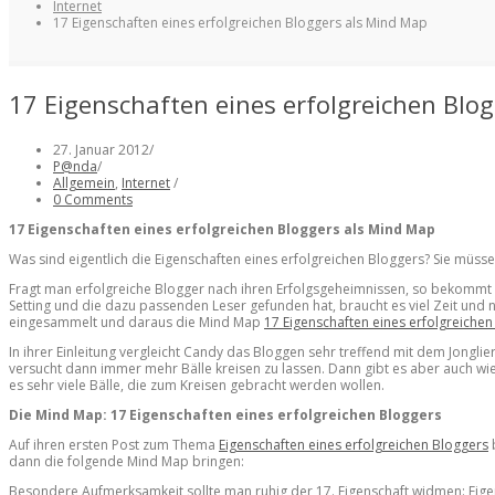
Internet
17 Eigenschaften eines erfolgreichen Bloggers als Mind Map
17 Eigenschaften eines erfolgreichen Blo
27. Januar 2012
/
P@nda
/
Allgemein
,
Internet
/
0 Comments
17 Eigenschaften eines erfolgreichen Bloggers als Mind Map
Was sind eigentlich die Eigenschaften eines erfolgreichen Bloggers? Sie müssen
Fragt man erfolgreiche Blogger nach ihren Erfolgsgeheimnissen, so bekommt m
Setting und die dazu passenden Leser gefunden hat, braucht es viel Zeit und
eingesammelt und daraus die Mind Map
17 Eigenschaften eines erfolgreichen
In ihrer Einleitung vergleicht Candy das Bloggen sehr treffend mit dem Jongli
versucht dann immer mehr Bälle kreisen zu lassen. Dann gibt es aber auch wi
es sehr viele Bälle, die zum Kreisen gebracht werden wollen.
Die Mind Map: 17 Eigenschaften eines erfolgreichen Bloggers
Auf ihren ersten Post zum Thema
Eigenschaften eines erfolgreichen Bloggers
b
dann die folgende Mind Map bringen:
Besondere Aufmerksamkeit sollte man ruhig der 17. Eigenschaft widmen: Eige