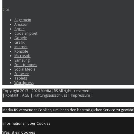
Blog
Allgemein
Amazon
Apple
Code Snippet
Google
Grafik
Internet
Konsole
Microsoft
Samsung
Smartphones
Social Media
Software
Tablets
Wordpress
Copyright 2017 - 2026 Media║RS All rights reserved
|
Kontakt
|
AGB
|
Haftungsausschluss
|
Impressum
|
Media-RS verwendet Cookies, um Ihnen den bestmöglichen Service zu gewährle
Informationen über Cookies
Was ist ein Cookies