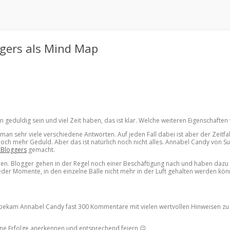
ggers als Mind Map
 geduldig sein und viel Zeit haben, das ist klar. Welche weiteren Eigenschaften 
an sehr viele verschiedene Antworten. Auf jeden Fall dabei ist aber der Zeitf
 noch mehr Geduld. Aber das ist natürlich noch nicht alles. Annabel Candy von
 Bloggers
gemacht.
eren. Blogger gehen in der Regel noch einer Beschäftigung nach und haben dazu v
eder Momente, in den einzelne Bälle nicht mehr in der Luft gehalten werden kö
ekam Annabel Candy fast 300 Kommentare mit vielen wertvollen Hinweisen zu w
ne Erfolge anerkennen und entsprechend feiern 😉