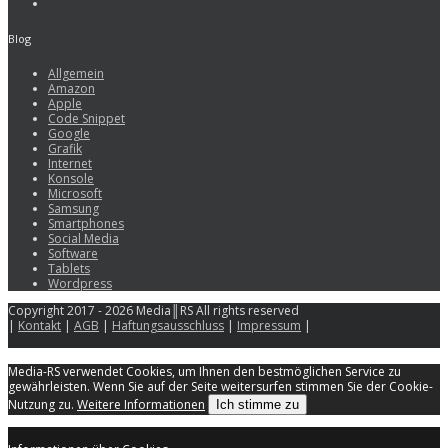
Blog
Allgemein
Amazon
Apple
Code Snippet
Google
Grafik
Internet
Konsole
Microsoft
Samsung
Smartphones
Social Media
Software
Tablets
Wordpress
Copyright 2017 - 2026 Media║RS All rights reserved
|
Kontakt
|
AGB
|
Haftungsausschluss
|
Impressum
|
Media-RS verwendet Cookies, um Ihnen den bestmöglichen Service zu
gewährleisten. Wenn Sie auf der Seite weitersurfen stimmen Sie der Cookie-
Nutzung zu.
Weitere Informationen
Ich stimme zu