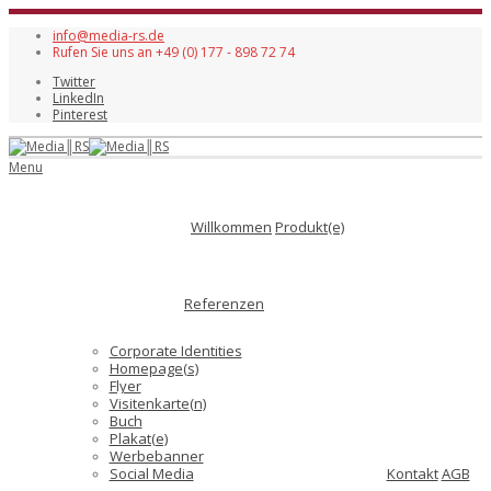
info@media-rs.de
Rufen Sie uns an +49 (0) 177 - 898 72 74
Twitter
LinkedIn
Pinterest
Menu
Willkommen
Produkt(e)
Referenzen
Corporate Identities
Homepage(s)
Flyer
Visitenkarte(n)
Buch
Plakat(e)
Werbebanner
Social Media
Kontakt
AGB