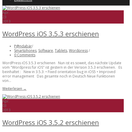
Apr.
23
2013
WordPress iOS 3.5.3 erschienen
P@ndabär
/
Smartphones
,
Software
,
Tablets
,
Wordpress
/
0 Comments
WordPress iOS 3.5.3 erschienen Nun ist es soweit, das nächste Update
vom "Wordpress für iOS" ist gestern in der Version 3.5.3 erschienen. Es
beinhaltet : New in 3.5.3: • Fixed orientation bug in iOS5 • Improved
error management Das gesamte noch in Deutsch Neue Funktionen
von...
Weiterlesen →
Apr.
03
2013
WordPress iOS 3.5.2 erschienen