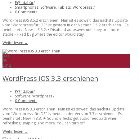
P@ndabär
/
Smartphones
,
Software
,
Tablets
,
Wordpress
/
0 Comments
WordPress iOS 3.5.2 erschienen Nun ist es soweit, das nächste Update
vom "Wordpress für iOS" ist gestern in der Version 3.5.2 erschienen. Es
beinhaltet : New in 3.5.2: • Disabled autosaves until they are more
stable • Fixed bug where the editor would stay...
Weiterlesen →
Dez.
03
2012
WordPress iOS 3.3 erschienen
P@ndabär
/
Software
,
Wordpress
/
0 Comments
WordPress iOS 3.3 erschienen Nun ist es soweit, das nächste Update
vom "Wordpress für iOS" ist heute in der Version 3.3 erschienen. Es
beinhaltet : New in 3.3: ★ Sound effects: get audio feedback when
refreshing, swiping, and more. You can turn off...
Weiterlesen →