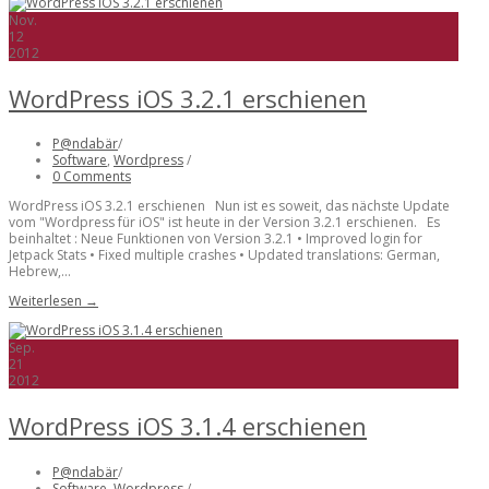
Nov.
12
2012
WordPress iOS 3.2.1 erschienen
P@ndabär
/
Software
,
Wordpress
/
0 Comments
WordPress iOS 3.2.1 erschienen Nun ist es soweit, das nächste Update
vom "Wordpress für iOS" ist heute in der Version 3.2.1 erschienen. Es
beinhaltet : Neue Funktionen von Version 3.2.1 • Improved login for
Jetpack Stats • Fixed multiple crashes • Updated translations: German,
Hebrew,...
Weiterlesen →
Sep.
21
2012
WordPress iOS 3.1.4 erschienen
P@ndabär
/
Software
,
Wordpress
/