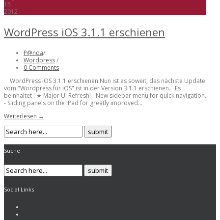
15
2012
WordPress iOS 3.1.1 erschienen
P@nda
/
Wordpress
/
0 Comments
WordPress iOS 3.1.1 erschienen Nun ist es soweit, das nächste Update
vom "Wordpress für iOS" ist in der Version 3.1.1 erschienen. Es
beinhaltet : ★ Major UI Refresh! - New sidebar menu for quick navigation.
- Sliding panels on the iPad for greatly improved...
Weiterlesen →
Suche
Social Links