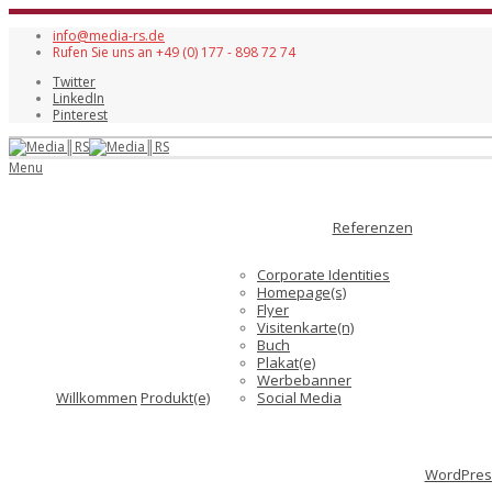
info@media-rs.de
Rufen Sie uns an +49 (0) 177 - 898 72 74
Twitter
LinkedIn
Pinterest
Menu
Referenzen
Corporate Identities
Homepage(s)
Flyer
Visitenkarte(n)
Buch
Plakat(e)
Werbebanner
Willkommen
Produkt(e)
Social Media
WordPress