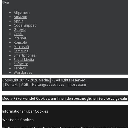
Blog
Allgemein
Amazon
Apple
Code Snippet
Google
Grafik
Internet
Konsole
Microsoft
Samsung
Smartphones
Social Media
Software
Tablets
Wordpress
Copyright 2017 - 2026 Media║RS All rights reserved
|
Kontakt
|
AGB
|
Haftungsausschluss
|
Impressum
|
Media-RS verwendet Cookies, um Ihnen den bestmöglichen Service zu gewährle
Informationen über Cookies
Was ist ein Cookies