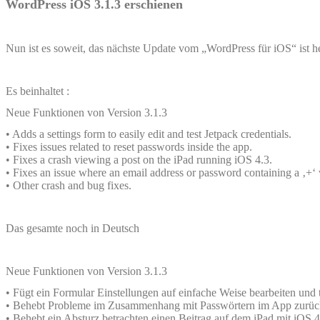
WordPress iOS 3.1.3 erschienen
Nun ist es soweit, das nächste Update vom „WordPress für iOS“ ist he
Es beinhaltet :
Neue Funktionen von Version 3.1.3
• Adds a settings form to easily edit and test Jetpack credentials.
• Fixes issues related to reset passwords inside the app.
• Fixes a crash viewing a post on the iPad running iOS 4.3.
• Fixes an issue where an email address or password containing a ‚+‘
• Other crash and bug fixes.
Das gesamte noch in Deutsch
Neue Funktionen von Version 3.1.3
• Fügt ein Formular Einstellungen auf einfache Weise bearbeiten und
• Behebt Probleme im Zusammenhang mit Passwörtern im App zurück
• Behebt ein Absturz betrachten einen Beitrag auf dem iPad mit iOS 4