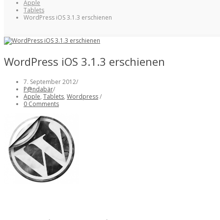
Apple
Tablets
WordPress iOS 3.1.3 erschienen
WordPress iOS 3.1.3 erschienen
7. September 2012
/
P@ndabär
/
Apple
,
Tablets
,
Wordpress
/
0 Comments