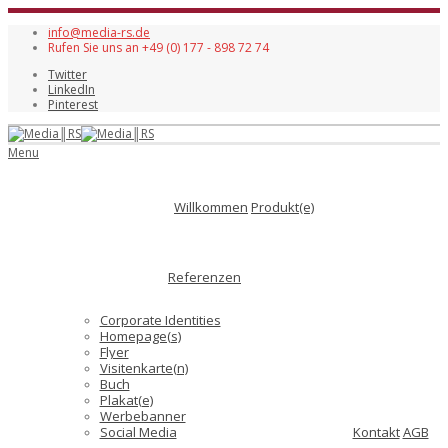
info@media-rs.de
Rufen Sie uns an +49 (0) 177 - 898 72 74
Twitter
LinkedIn
Pinterest
Menu
Willkommen
Produkt(e)
Referenzen
Corporate Identities
Homepage(s)
Flyer
Visitenkarte(n)
Buch
Plakat(e)
Werbebanner
Social Media
Kontakt
AGB