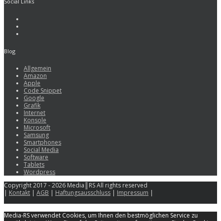
Social Links
Blog
Allgemein
Amazon
Apple
Code Snippet
Google
Grafik
Internet
Konsole
Microsoft
Samsung
Smartphones
Social Media
Software
Tablets
Wordpress
Copyright 2017 - 2026 Media║RS All rights reserved
|
Kontakt
|
AGB
|
Haftungsausschluss
|
Impressum
|
Media-RS verwendet Cookies, um Ihnen den bestmöglichen Service zu