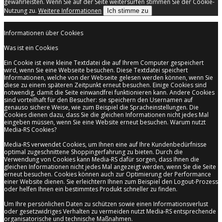
gewährleisten. Wenn Sie auf der Seite weitersurfen stimmen Sie der Cookie-
Nutzung zu.
Weitere Informationen
Ich stimme zu
Informationen über Cookies
Was ist ein Cookies
Ein Cookie ist eine kleine Textdatei die auf Ihrem Computer gespeichert
wird, wenn Sie eine Webseite besuchen. Diese Textdatei speichert
Informationen, welche von der Webseite gelesen werden können, wenn Sie
diese zu einem späteren Zeitpunkt erneut besuchen. Einige Cookies sind
notwendig, damit die Seite einwandfrei funktionieren kann. Andere Cookies
sind vorteilhaft für den Besucher: sie speichern den Usernamen auf
genauso sichere Weise, wie zum Beispiel die Spracheinstellungen. Die
Cookies dienen dazu, dass Sie die gleichen Informationen nicht jedes Mal
eingeben müssen, wenn Sie eine Website erneut besuchen. Warum nutzt
Media-RS Cookies?
Media-RS verwendet Cookies, um Ihnen eine auf Ihre Kundenbedürfnisse
optimal zugeschnittene Shoppingerfahrung zu bieten. Durch die
Verwendung von Cookies kann Media-RS dafür sorgen, dass Ihnen die
gleichen Informationen nicht jedes Mal angezeigt werden, wenn Sie die Seite
erneut besuchen. Cookies können auch zur Optimierung der Performance
einer Website dienen. Sie erleichtern Ihnen zum Beispiel den Logout-Prozess
oder helfen Ihnen ein bestimmtes Produkt schneller zu finden.
Um Ihre persönlichen Daten zu schützen sowie einen Informationsverlust
oder gesetzwidriges Verhalten zu vermeiden nutzt Media-RS entsprechende
organisatorische und technische Maßnahmen.