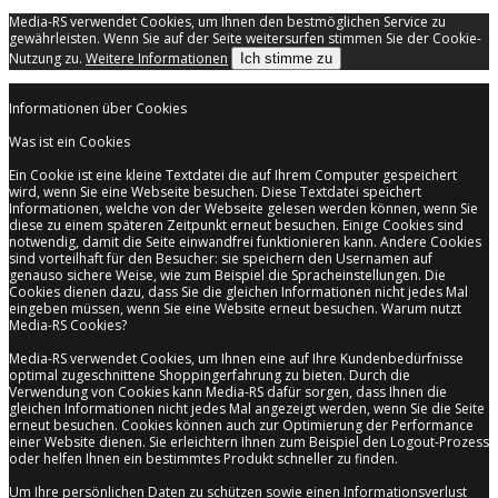
Media-RS verwendet Cookies, um Ihnen den bestmöglichen Service zu
gewährleisten. Wenn Sie auf der Seite weitersurfen stimmen Sie der Cookie-
Nutzung zu.
Weitere Informationen
Ich stimme zu
Informationen über Cookies
Was ist ein Cookies
Ein Cookie ist eine kleine Textdatei die auf Ihrem Computer gespeichert
wird, wenn Sie eine Webseite besuchen. Diese Textdatei speichert
Informationen, welche von der Webseite gelesen werden können, wenn Sie
diese zu einem späteren Zeitpunkt erneut besuchen. Einige Cookies sind
notwendig, damit die Seite einwandfrei funktionieren kann. Andere Cookies
sind vorteilhaft für den Besucher: sie speichern den Usernamen auf
genauso sichere Weise, wie zum Beispiel die Spracheinstellungen. Die
Cookies dienen dazu, dass Sie die gleichen Informationen nicht jedes Mal
eingeben müssen, wenn Sie eine Website erneut besuchen. Warum nutzt
Media-RS Cookies?
Media-RS verwendet Cookies, um Ihnen eine auf Ihre Kundenbedürfnisse
optimal zugeschnittene Shoppingerfahrung zu bieten. Durch die
Verwendung von Cookies kann Media-RS dafür sorgen, dass Ihnen die
gleichen Informationen nicht jedes Mal angezeigt werden, wenn Sie die Seite
erneut besuchen. Cookies können auch zur Optimierung der Performance
einer Website dienen. Sie erleichtern Ihnen zum Beispiel den Logout-Prozess
oder helfen Ihnen ein bestimmtes Produkt schneller zu finden.
Um Ihre persönlichen Daten zu schützen sowie einen Informationsverlust