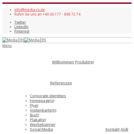
info@media-rs.de
Rufen Sie uns an +49 (0) 177 - 898 72 74
Twitter
LinkedIn
Pinterest
Menu
Willkommen
Produkt(e)
Referenzen
Corporate Identities
Homepage(s)
Flyer
Visitenkarte(n)
Buch
Plakat(e)
Werbebanner
Social Media
Kontakt
AGB