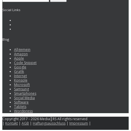
Social Links
Blog
Allgemein
Amazon
Apple
Code Snippet
Google
Grafik
Internet
Konsole
Microsoft
Samsung
Smartphones
Social Media
Software
Tablets
Wordpress
Copyright 2017 - 2026 Media║RS All rights reserved
|
Kontakt
|
AGB
|
Haftungsausschluss
|
Impressum
|