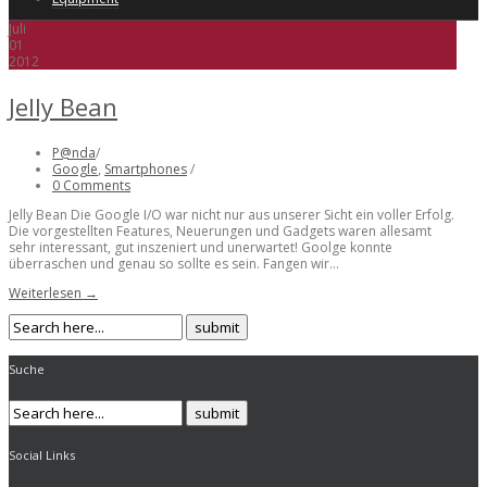
Juli
01
2012
Jelly Bean
P@nda
/
Google
,
Smartphones
/
0 Comments
Jelly Bean Die Google I/O war nicht nur aus unserer Sicht ein voller Erfolg.
Die vorgestellten Features, Neuerungen und Gadgets waren allesamt
sehr interessant, gut inszeniert und unerwartet! Goolge konnte
überraschen und genau so sollte es sein. Fangen wir...
Weiterlesen →
Suche
Social Links