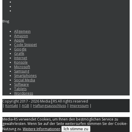
Blog
Allgemein
Amazon
Apple
Code Snippet
Google
Grafik
Internet
Konsole
Microsoft
Samsung
Smartphones
Social Media
Software
Tablets
Wordpress
Copyright 2017 - 2026 Media║RS All rights reserved
|
Kontakt
|
AGB
|
Haftungsausschluss
|
Impressum
|
Media-RS verwendet Cookies, um Ihnen den bestmöglichen Service zu
gewährleisten. Wenn Sie auf der Seite weitersurfen stimmen Sie der Cookie-
Nutzung zu.
Weitere Informationen
Ich stimme zu