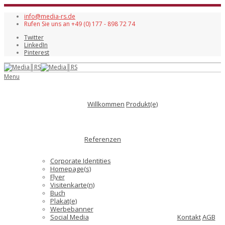
info@media-rs.de
Rufen Sie uns an +49 (0) 177 - 898 72 74
Twitter
LinkedIn
Pinterest
Menu
Willkommen
Produkt(e)
Referenzen
Corporate Identities
Homepage(s)
Flyer
Visitenkarte(n)
Buch
Plakat(e)
Werbebanner
Social Media
Kontakt
AGB