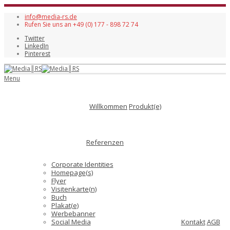
info@media-rs.de
Rufen Sie uns an +49 (0) 177 - 898 72 74
Twitter
LinkedIn
Pinterest
Menu
Willkommen
Produkt(e)
Referenzen
Corporate Identities
Homepage(s)
Flyer
Visitenkarte(n)
Buch
Plakat(e)
Werbebanner
Social Media
Kontakt
AGB