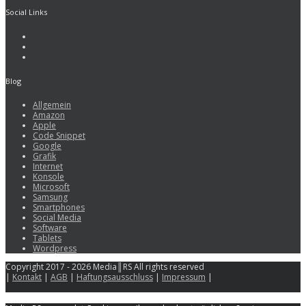
Social Links
Blog
Allgemein
Amazon
Apple
Code Snippet
Google
Grafik
Internet
Konsole
Microsoft
Samsung
Smartphones
Social Media
Software
Tablets
Wordpress
Copyright 2017 - 2026 Media║RS All rights reserved
|
Kontakt
|
AGB
|
Haftungsausschluss
|
Impressum
|