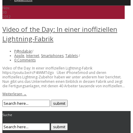
Nov.
30
2012
Video of the Day: In einer inoffiziellen
Lightning-Fabrik
P@ndabär
/
Apple
,
Internet
,
Smartphones
,
Tablets
/
0 Comments
Video of the Day: In einer inoffiziellen Lightning-Fabrik
https://youtu.be/rcP4tWMTdgo Über iPhone5mod und deren
inoffizielles Lightning-Zubehör haben wir unter anderem hier berichtet.
Nun gibt uns das Unternehmen einen Einblick in dessen Fabrik und zeigt
die Fertigungsanlagen, mit denen 40 Arbeiter tausende von inoffiziellen...
Weiterlesen →
Suche