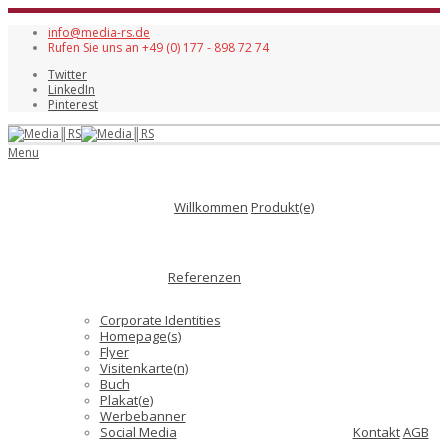
info@media-rs.de
Rufen Sie uns an +49 (0) 177 - 898 72 74
Twitter
LinkedIn
Pinterest
Menu
Willkommen
Produkt(e)
Referenzen
Corporate Identities
Homepage(s)
Flyer
Visitenkarte(n)
Buch
Plakat(e)
Werbebanner
Social Media
Kontakt
AGB