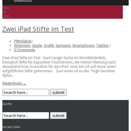
Nov.
03
2012
Zwei iPad Stifte im Test
P@ndabär
/
Allgemein
,
Apple
,
Grafik
,
Samsung
,
Smartphones
,
Tablets
/
0 Comments
Zwei iPad Stifte im Test Nach langer Suche im WorldWideWeb,
bezüglich Stifte für kapazitive Touchsreens, die meiner Meinung nach
akzeptabel bzw. brauchbar für das iPad sind, bin ich auf diese unten
aufgeführten Stifte gekommen. Zum einen ist es der "High-Sensitive
Stylus...
Weiterlesen →
Suche
Social Links