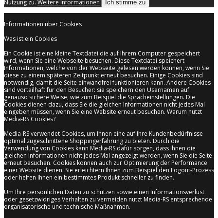
Nutzung zu.
Weitere Informationen
Ich stimme zu
Informationen über Cookies
Was ist ein Cookies
Ein Cookie ist eine kleine Textdatei die auf Ihrem Computer gespeichert
wird, wenn Sie eine Webseite besuchen. Diese Textdatei speichert
Informationen, welche von der Webseite gelesen werden können, wenn Sie
diese zu einem späteren Zeitpunkt erneut besuchen. Einige Cookies sind
notwendig, damit die Seite einwandfrei funktionieren kann. Andere Cookies
sind vorteilhaft für den Besucher: sie speichern den Usernamen auf
genauso sichere Weise, wie zum Beispiel die Spracheinstellungen. Die
Cookies dienen dazu, dass Sie die gleichen Informationen nicht jedes Mal
eingeben müssen, wenn Sie eine Website erneut besuchen. Warum nutzt
Media-RS Cookies?
Media-RS verwendet Cookies, um Ihnen eine auf Ihre Kundenbedürfnisse
optimal zugeschnittene Shoppingerfahrung zu bieten. Durch die
Verwendung von Cookies kann Media-RS dafür sorgen, dass Ihnen die
gleichen Informationen nicht jedes Mal angezeigt werden, wenn Sie die Seite
erneut besuchen. Cookies können auch zur Optimierung der Performance
einer Website dienen. Sie erleichtern Ihnen zum Beispiel den Logout-Prozess
oder helfen Ihnen ein bestimmtes Produkt schneller zu finden.
Um Ihre persönlichen Daten zu schützen sowie einen Informationsverlust
oder gesetzwidriges Verhalten zu vermeiden nutzt Media-RS entsprechende
organisatorische und technische Maßnahmen.