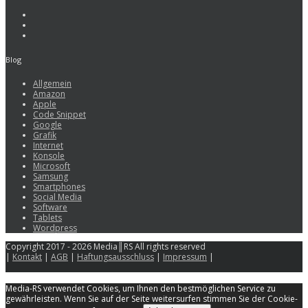
Blog
Allgemein
Amazon
Apple
Code Snippet
Google
Grafik
Internet
Konsole
Microsoft
Samsung
Smartphones
Social Media
Software
Tablets
Wordpress
Copyright 2017 - 2026 Media║RS All rights reserved
|
Kontakt
|
AGB
|
Haftungsausschluss
|
Impressum
|
Media-RS verwendet Cookies, um Ihnen den bestmöglichen Service zu
gewährleisten. Wenn Sie auf der Seite weitersurfen stimmen Sie der Cookie-