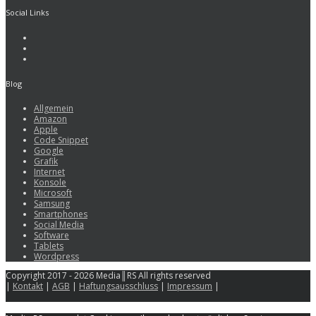
Social Links
Blog
Allgemein
Amazon
Apple
Code Snippet
Google
Grafik
Internet
Konsole
Microsoft
Samsung
Smartphones
Social Media
Software
Tablets
Wordpress
Copyright 2017 - 2026 Media║RS All rights reserved
|
Kontakt
|
AGB
|
Haftungsausschluss
|
Impressum
|