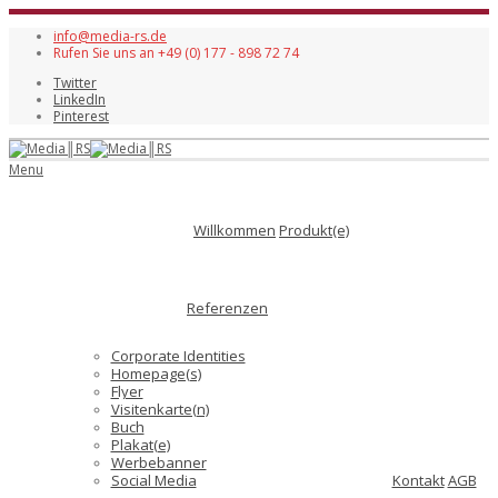
info@media-rs.de
Rufen Sie uns an +49 (0) 177 - 898 72 74
Twitter
LinkedIn
Pinterest
Menu
Willkommen
Produkt(e)
Referenzen
Corporate Identities
Homepage(s)
Flyer
Visitenkarte(n)
Buch
Plakat(e)
Werbebanner
Social Media
Kontakt
AGB