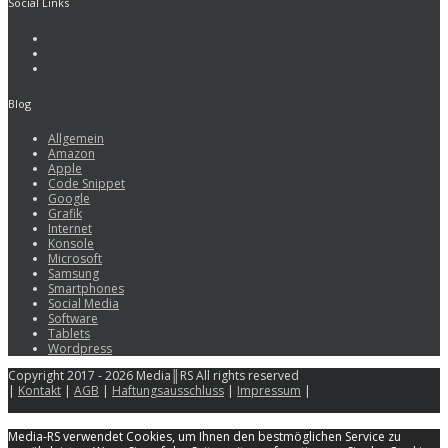
Social Links
Blog
Allgemein
Amazon
Apple
Code Snippet
Google
Grafik
Internet
Konsole
Microsoft
Samsung
Smartphones
Social Media
Software
Tablets
Wordpress
Copyright 2017 - 2026 Media║RS All rights reserved
|
Kontakt
|
AGB
|
Haftungsausschluss
|
Impressum
|
Media-RS verwendet Cookies, um Ihnen den bestmöglichen Service zu