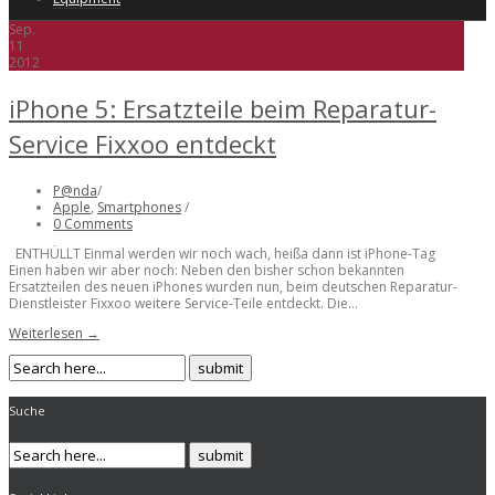
Sep.
11
2012
iPhone 5: Ersatzteile beim Reparatur-
Service Fixxoo entdeckt
P@nda
/
Apple
,
Smartphones
/
0 Comments
ENTHÜLLT Einmal werden wir noch wach, heißa dann ist iPhone-Tag
Einen haben wir aber noch: Neben den bisher schon bekannten
Ersatzteilen des neuen iPhones wurden nun, beim deutschen Reparatur-
Dienstleister Fixxoo weitere Service-Teile entdeckt. Die...
Weiterlesen →
Suche