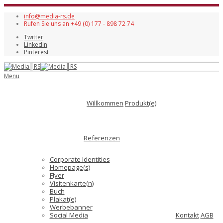
info@media-rs.de
Rufen Sie uns an +49 (0) 177 - 898 72 74
Twitter
LinkedIn
Pinterest
Menu
Willkommen
Produkt(e)
Referenzen
Corporate Identities
Homepage(s)
Flyer
Visitenkarte(n)
Buch
Plakat(e)
Werbebanner
Social Media
Kontakt
AGB