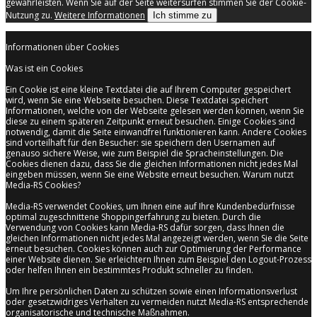
gewährleisten. Wenn Sie auf der Seite weitersurfen stimmen Sie der Cookie-
Nutzung zu.
Weitere Informationen
Ich stimme zu
Informationen über Cookies
Was ist ein Cookies
Ein Cookie ist eine kleine Textdatei die auf Ihrem Computer gespeichert
wird, wenn Sie eine Webseite besuchen. Diese Textdatei speichert
Informationen, welche von der Webseite gelesen werden können, wenn Sie
diese zu einem späteren Zeitpunkt erneut besuchen. Einige Cookies sind
notwendig, damit die Seite einwandfrei funktionieren kann. Andere Cookies
sind vorteilhaft für den Besucher: sie speichern den Usernamen auf
genauso sichere Weise, wie zum Beispiel die Spracheinstellungen. Die
Cookies dienen dazu, dass Sie die gleichen Informationen nicht jedes Mal
eingeben müssen, wenn Sie eine Website erneut besuchen. Warum nutzt
Media-RS Cookies?
Media-RS verwendet Cookies, um Ihnen eine auf Ihre Kundenbedürfnisse
optimal zugeschnittene Shoppingerfahrung zu bieten. Durch die
Verwendung von Cookies kann Media-RS dafür sorgen, dass Ihnen die
gleichen Informationen nicht jedes Mal angezeigt werden, wenn Sie die Seite
erneut besuchen. Cookies können auch zur Optimierung der Performance
einer Website dienen. Sie erleichtern Ihnen zum Beispiel den Logout-Prozess
oder helfen Ihnen ein bestimmtes Produkt schneller zu finden.
Um Ihre persönlichen Daten zu schützen sowie einen Informationsverlust
oder gesetzwidriges Verhalten zu vermeiden nutzt Media-RS entsprechende
organisatorische und technische Maßnahmen.