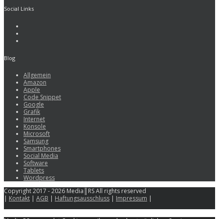
Social Links
Blog
Allgemein
Amazon
Apple
Code Snippet
Google
Grafik
Internet
Konsole
Microsoft
Samsung
Smartphones
Social Media
Software
Tablets
Wordpress
Copyright 2017 - 2026 Media║RS All rights reserved
|
Kontakt
|
AGB
|
Haftungsausschluss
|
Impressum
|