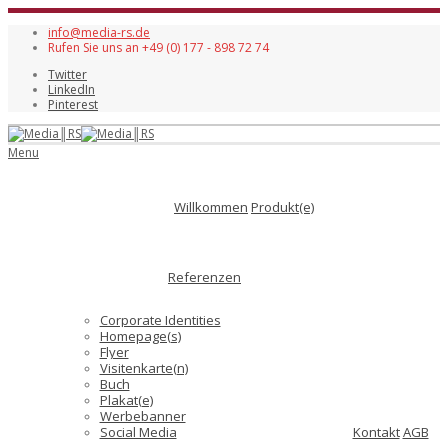
info@media-rs.de
Rufen Sie uns an +49 (0) 177 - 898 72 74
Twitter
LinkedIn
Pinterest
Menu
Willkommen
Produkt(e)
Referenzen
Corporate Identities
Homepage(s)
Flyer
Visitenkarte(n)
Buch
Plakat(e)
Werbebanner
Social Media
Kontakt
AGB