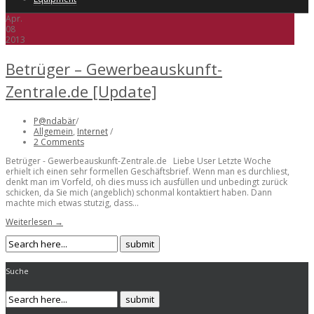
Apr.
08
2013
Betrüger – Gewerbeauskunft-
Zentrale.de [Update]
P@ndabär
/
Allgemein
,
Internet
/
2 Comments
Betrüger - Gewerbeauskunft-Zentrale.de Liebe User Letzte Woche
erhielt ich einen sehr formellen Geschäftsbrief. Wenn man es durchliest,
denkt man im Vorfeld, oh dies muss ich ausfüllen und unbedingt zurück
schicken, da Sie mich (angeblich) schonmal kontaktiert haben. Dann
machte mich etwas stutzig, dass...
Weiterlesen →
Suche