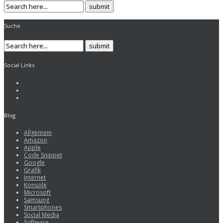
Suche
Social Links
Blog
Allgemein
Amazon
Apple
Code Snippet
Google
Grafik
Internet
Konsole
Microsoft
Samsung
Smartphones
Social Media
Software