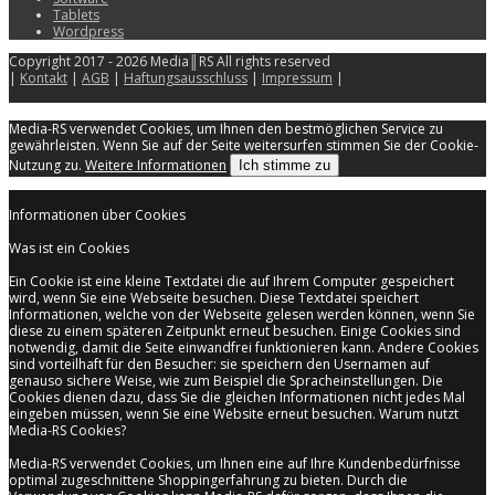
Tablets
Wordpress
Copyright 2017 - 2026 Media║RS All rights reserved
|
Kontakt
|
AGB
|
Haftungsausschluss
|
Impressum
|
Media-RS verwendet Cookies, um Ihnen den bestmöglichen Service zu
gewährleisten. Wenn Sie auf der Seite weitersurfen stimmen Sie der Cookie-
Nutzung zu.
Weitere Informationen
Ich stimme zu
Informationen über Cookies
Was ist ein Cookies
Ein Cookie ist eine kleine Textdatei die auf Ihrem Computer gespeichert
wird, wenn Sie eine Webseite besuchen. Diese Textdatei speichert
Informationen, welche von der Webseite gelesen werden können, wenn Sie
diese zu einem späteren Zeitpunkt erneut besuchen. Einige Cookies sind
notwendig, damit die Seite einwandfrei funktionieren kann. Andere Cookies
sind vorteilhaft für den Besucher: sie speichern den Usernamen auf
genauso sichere Weise, wie zum Beispiel die Spracheinstellungen. Die
Cookies dienen dazu, dass Sie die gleichen Informationen nicht jedes Mal
eingeben müssen, wenn Sie eine Website erneut besuchen. Warum nutzt
Media-RS Cookies?
Media-RS verwendet Cookies, um Ihnen eine auf Ihre Kundenbedürfnisse
optimal zugeschnittene Shoppingerfahrung zu bieten. Durch die