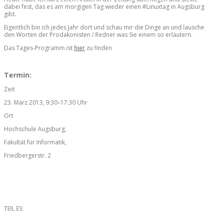
dabei fest, das es am morgigen Tag wieder einen #Linuxtag in Augsburg
gibt.
Eigentlich bin ich jedes Jahr dort und schau mir die Dinge an und lausche
den Worten der Prodakonisten / Redner was Sie einem so erläutern.
Das Tages-Programm ist
hier
zu finden
Termin:
Zeit
23. März 2013, 9:30–17:30 Uhr
Ort
Hochschule Augsburg,
Fakultät für Informatik,
Friedbergerstr. 2
TEIL ES: