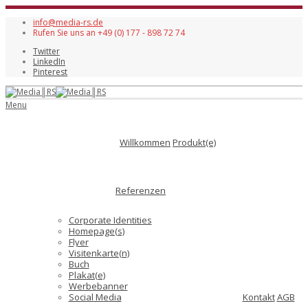
info@media-rs.de
Rufen Sie uns an +49 (0) 177 - 898 72 74
Twitter
LinkedIn
Pinterest
Menu
Willkommen
Produkt(e)
Referenzen
Corporate Identities
Homepage(s)
Flyer
Visitenkarte(n)
Buch
Plakat(e)
Werbebanner
Social Media
Kontakt
AGB