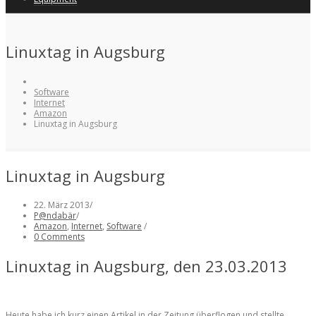
Linuxtag in Augsburg
Software
Internet
Amazon
Linuxtag in Augsburg
Linuxtag in Augsburg
22. März 2013
/
P@ndabär
/
Amazon
,
Internet
,
Software
/
0 Comments
Linuxtag in Augsburg, den 23.03.2013
Heute habe ich kurz einen Artikel in der Zeitung überflogen und stellte