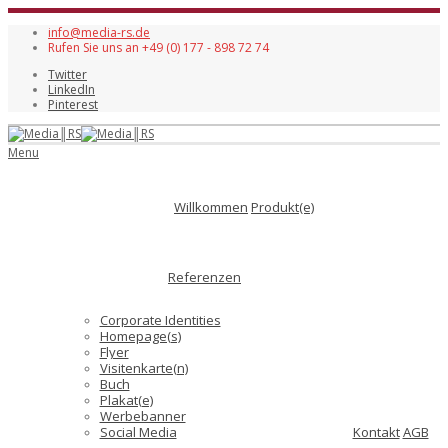
info@media-rs.de
Rufen Sie uns an +49 (0) 177 - 898 72 74
Twitter
LinkedIn
Pinterest
Menu
Willkommen
Produkt(e)
Referenzen
Corporate Identities
Homepage(s)
Flyer
Visitenkarte(n)
Buch
Plakat(e)
Werbebanner
Social Media
Kontakt
AGB