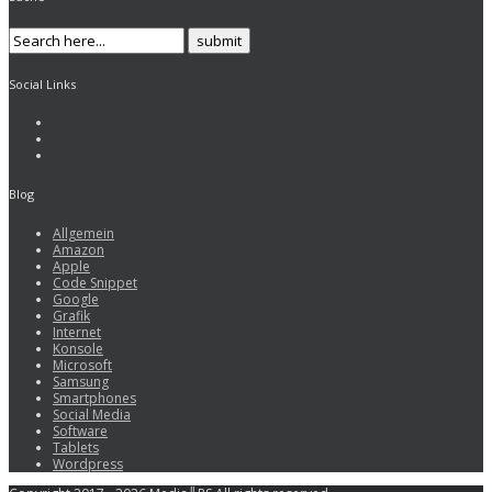
Social Links
Blog
Allgemein
Amazon
Apple
Code Snippet
Google
Grafik
Internet
Konsole
Microsoft
Samsung
Smartphones
Social Media
Software
Tablets
Wordpress