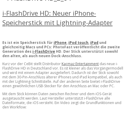
i-FlashDrive HD: Neuer iPhone-
Speicherstick mit Lightning-Adapter
Es ist ein Speicherstick für
iPhone
,
iPod touch
,
iPad
und
gleichzeitig Macs und PCs: PhotoFast veröffentlicht die zweite
Generation des
i-FlashDrive
HD. Der Stick unterstützt sowohl
den alten, als auch neuen Dock-Anschluss.
Kurz vor der CeBit stellt Distributor
Kaçmaz Entertainment
das neue i-
FlashDrive HD in Deutschland vor. Es ist kleiner als das Vorgängermodell
und wird mit einem Adapter ausgeliefert. Dadurch ist der Stick sowohl
mit dem 30-Pin-Anschluss älterer iPhones und iPad kompatibel, als auch
mit der Lightning-Schnittstelle. Auf der anderen Seite bietet i-FlashDrive
einen gewöhnlichen USB-Stecker für den Anschluss an Mac oder PC.
Mit dem Stick können Daten zwischen Rechner und dem iOS-Gerät
ausgetauscht werden. Laut Hersteller unterstützt i-FlashDrive alle
Dateiformate, die iOS versteht. Ein Video zeigt die Grundfunktionen und
den Workflow: