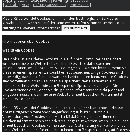
Copyright 2017 - 2026 Media║RS All rights reserved
|
Kontakt
|
AGB
|
Haftungsausschluss
|
Impressum
|
Media-RS verwendet Cookies, um Ihnen den bestmöglichen Service zu
gewährleisten. Wenn Sie auf der Seite weitersurfen stimmen Sie der Cookie-
Nutzung zu.
Weitere Informationen
Ich stimme zu
Informationen über Cookies
Was ist ein Cookies
Ein Cookie ist eine kleine Textdatei die auf Ihrem Computer gespeichert
wird, wenn Sie eine Webseite besuchen. Diese Textdatei speichert
Informationen, welche von der Webseite gelesen werden können, wenn Sie
diese zu einem späteren Zeitpunkt erneut besuchen. Einige Cookies sind
notwendig, damit die Seite einwandfrei funktionieren kann. Andere Cookies
sind vorteilhaft für den Besucher: sie speichern den Usernamen auf
genauso sichere Weise, wie zum Beispiel die Spracheinstellungen. Die
Cookies dienen dazu, dass Sie die gleichen Informationen nicht jedes Mal
eingeben müssen, wenn Sie eine Website erneut besuchen. Warum nutzt
Media-RS Cookies?
Media-RS verwendet Cookies, um Ihnen eine auf Ihre Kundenbedürfnisse
optimal zugeschnittene Shoppingerfahrung zu bieten. Durch die
Verwendung von Cookies kann Media-RS dafür sorgen, dass Ihnen die
gleichen Informationen nicht jedes Mal angezeigt werden, wenn Sie die Seite
erneut besuchen. Cookies können auch zur Optimierung der Performance
einer Website dienen. Sie erleichtern Ihnen zum Beispiel den Logout-Prozess