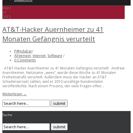
März
21
2013
AT&T-Hacker Auernheimer zu 41
Monaten Gefängnis verurteilt
P@ndabär
/
Allgemein
,
Internet
,
Software
/
0 Comments
AT&T-Hacker Auernheimer zu 41 Monaten Gefängnis verurteilt Andrew
Auernheimer, Netzname „weev“, wurde diese Woche zu 41 Monaten
Freiheitsstrafe verurteilt. Außerdem muss der Hacker an AT&T
Schadensersatz zahlen, weil er 2010 unzählige Kundendaten
veröffentlichte. Nach einem Prozess, der viele Fragen offen...
Weiterlesen →
Suche