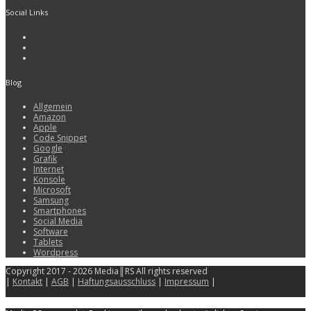
Social Links
Blog
Allgemein
Amazon
Apple
Code Snippet
Google
Grafik
Internet
Konsole
Microsoft
Samsung
Smartphones
Social Media
Software
Tablets
Wordpress
Copyright 2017 - 2026 Media║RS All rights reserved
|
Kontakt
|
AGB
|
Haftungsausschluss
|
Impressum
|