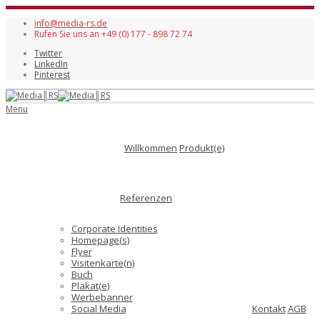
info@media-rs.de
Rufen Sie uns an +49 (0) 177 - 898 72 74
Twitter
LinkedIn
Pinterest
Menu
Willkommen
Produkt(e)
Referenzen
Corporate Identities
Homepage(s)
Flyer
Visitenkarte(n)
Buch
Plakat(e)
Werbebanner
Social Media
Kontakt
AGB