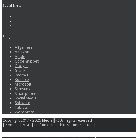
Social Links
Blog
Allgemein
Amazon
Apple
Code Snippet
Google
Grafik
Internet
Konsole
Microsoft
Samsung
Smartphones
Social Media
Software
Tablets
Wordpress
Copyright 2017 - 2026 Media║RS All rights reserved
|
Kontakt
|
AGB
|
Haftungsausschluss
|
Impressum
|