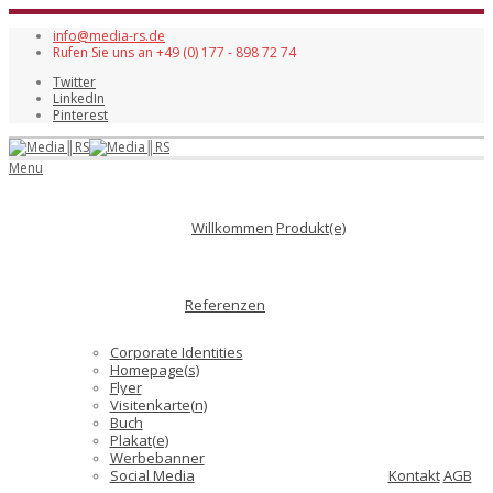
info@media-rs.de
Rufen Sie uns an +49 (0) 177 - 898 72 74
Twitter
LinkedIn
Pinterest
Menu
Willkommen
Produkt(e)
Referenzen
Corporate Identities
Homepage(s)
Flyer
Visitenkarte(n)
Buch
Plakat(e)
Werbebanner
Social Media
Kontakt
AGB