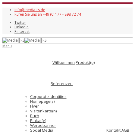
info@media-rs.de
Rufen Sie uns an +49 (0) 177 - 898 72 74
Twitter
LinkedIn
Pinterest
Menu
Willkommen
Produkt(e)
Referenzen
Corporate Identities
Homepage(s)
Flyer
Visitenkarte(n)
Buch
Plakat(e)
Werbebanner
Social Media
Kontakt
AGB