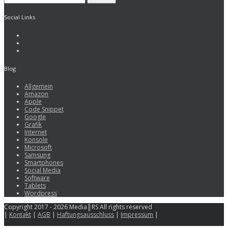
Social Links
Blog
Allgemein
Amazon
Apple
Code Snippet
Google
Grafik
Internet
Konsole
Microsoft
Samsung
Smartphones
Social Media
Software
Tablets
Wordpress
Copyright 2017 - 2026 Media║RS All rights reserved
|
Kontakt
|
AGB
|
Haftungsausschluss
|
Impressum
|