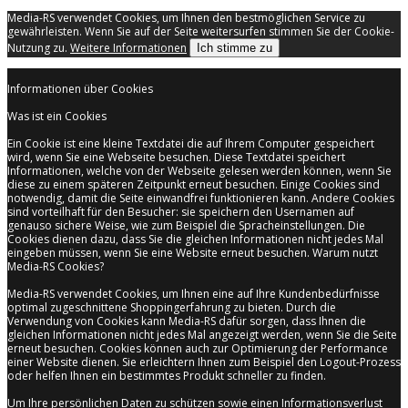
Media-RS verwendet Cookies, um Ihnen den bestmöglichen Service zu
gewährleisten. Wenn Sie auf der Seite weitersurfen stimmen Sie der Cookie-
Nutzung zu.
Weitere Informationen
Ich stimme zu
Informationen über Cookies
Was ist ein Cookies
Ein Cookie ist eine kleine Textdatei die auf Ihrem Computer gespeichert
wird, wenn Sie eine Webseite besuchen. Diese Textdatei speichert
Informationen, welche von der Webseite gelesen werden können, wenn Sie
diese zu einem späteren Zeitpunkt erneut besuchen. Einige Cookies sind
notwendig, damit die Seite einwandfrei funktionieren kann. Andere Cookies
sind vorteilhaft für den Besucher: sie speichern den Usernamen auf
genauso sichere Weise, wie zum Beispiel die Spracheinstellungen. Die
Cookies dienen dazu, dass Sie die gleichen Informationen nicht jedes Mal
eingeben müssen, wenn Sie eine Website erneut besuchen. Warum nutzt
Media-RS Cookies?
Media-RS verwendet Cookies, um Ihnen eine auf Ihre Kundenbedürfnisse
optimal zugeschnittene Shoppingerfahrung zu bieten. Durch die
Verwendung von Cookies kann Media-RS dafür sorgen, dass Ihnen die
gleichen Informationen nicht jedes Mal angezeigt werden, wenn Sie die Seite
erneut besuchen. Cookies können auch zur Optimierung der Performance
einer Website dienen. Sie erleichtern Ihnen zum Beispiel den Logout-Prozess
oder helfen Ihnen ein bestimmtes Produkt schneller zu finden.
Um Ihre persönlichen Daten zu schützen sowie einen Informationsverlust