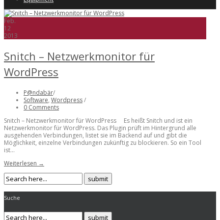
Feb.
12
2013
Snitch – Netzwerkmonitor für
WordPress
P@ndabär
/
Software
,
Wordpress
/
0 Comments
Snitch – Netzwerkmonitor für WordPress Es heißt Snitch und ist ein
Netzwerkmonitor für WordPress. Das Plugin prüft im Hintergrund alle
ausgehenden Verbindungen, listet sie im Backend auf und gibt die
Möglichkeit, einzelne Verbindungen zukünftig zu blockieren. So ein Tool
ist...
Weiterlesen →
Suche