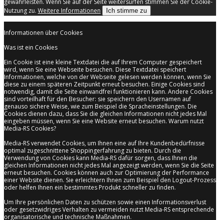
gewährleisten. Wenn Sie auf der Seite weitersurfen stimmen Sie der Cookie-
Nutzung zu.
Weitere Informationen
Ich stimme zu
Informationen über Cookies
Was ist ein Cookies
Ein Cookie ist eine kleine Textdatei die auf Ihrem Computer gespeichert
wird, wenn Sie eine Webseite besuchen. Diese Textdatei speichert
Informationen, welche von der Webseite gelesen werden können, wenn Sie
diese zu einem späteren Zeitpunkt erneut besuchen. Einige Cookies sind
notwendig, damit die Seite einwandfrei funktionieren kann. Andere Cookies
sind vorteilhaft für den Besucher: sie speichern den Usernamen auf
genauso sichere Weise, wie zum Beispiel die Spracheinstellungen. Die
Cookies dienen dazu, dass Sie die gleichen Informationen nicht jedes Mal
eingeben müssen, wenn Sie eine Website erneut besuchen. Warum nutzt
Media-RS Cookies?
Media-RS verwendet Cookies, um Ihnen eine auf Ihre Kundenbedürfnisse
optimal zugeschnittene Shoppingerfahrung zu bieten. Durch die
Verwendung von Cookies kann Media-RS dafür sorgen, dass Ihnen die
gleichen Informationen nicht jedes Mal angezeigt werden, wenn Sie die Seite
erneut besuchen. Cookies können auch zur Optimierung der Performance
einer Website dienen. Sie erleichtern Ihnen zum Beispiel den Logout-Prozess
oder helfen Ihnen ein bestimmtes Produkt schneller zu finden.
Um Ihre persönlichen Daten zu schützen sowie einen Informationsverlust
oder gesetzwidriges Verhalten zu vermeiden nutzt Media-RS entsprechende
organisatorische und technische Maßnahmen.