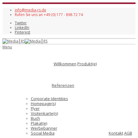
info@media-rs.de
Rufen Sie uns an +49 (0) 177 - 898 72 74
Twitter
LinkedIn
Pinterest
Menu
Willkommen
Produkt(e)
Referenzen
Corporate Identities
Homepage(s)
Flyer
Visitenkarte(n)
Buch
Plakat(e)
Werbebanner
Social Media
Kontakt
AGB