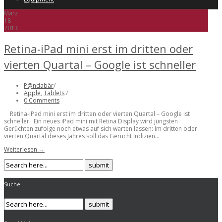
März
18
2013
Retina-iPad mini erst im dritten oder
vierten Quartal – Google ist schneller
P@ndabär
/
Apple
,
Tablets
/
0 Comments
Retina-iPad mini erst im dritten oder vierten Quartal – Google ist
schneller Ein neues iPad mini mit Retina Display wird jüngsten
Gerüchten zufolge noch etwas auf sich warten lassen: Im dritten oder
vierten Quartal dieses Jahres soll das Gerücht Indizien...
Weiterlesen →
Suche