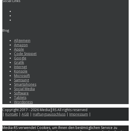
Social Links
Blog
Allgemein
Amazon
Apple
Code Snippet
Google
Grafik
Internet
Konsole
Microsoft
Samsung
Smartphones
Social Media
Software
Tablets
Wordpress
Copyright 2017 - 2026 Media║RS All rights reserved
|
Kontakt
|
AGB
|
Haftungsausschluss
|
Impressum
|
Media-RS verwendet Cookies, um Ihnen den bestmöglichen Service zu