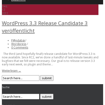
Dez.
12
2011
WordPress 3.3 Release Candidate 3
veröffentlicht
P@ndabär
/
Wordpress
/
0 Comments
The third (and hopefully final!) release candidate for WordPress 3.3 is
now available. Since RC2, we’ve done a handful of last-minute tweaks and
bugfixes that we felt were necessary. Our goal is to release version 3.3
early next week, so plugin and theme...
Weiterlesen →
Suche