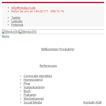
info@media-rs.de
Rufen Sie uns an +49 (0) 177 - 898 72 74
Twitter
LinkedIn
Pinterest
Menu
Willkommen
Produkt(e)
Referenzen
Corporate Identities
Homepage(s)
Flyer
Visitenkarte(n)
Buch
Plakat(e)
Werbebanner
Social Media
Kontakt
AGB