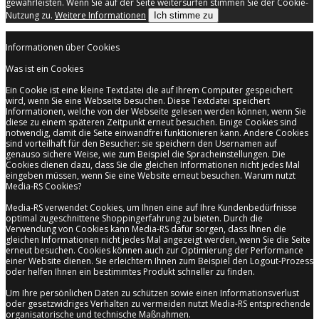
gewährleisten. Wenn Sie auf der Seite weitersurfen stimmen Sie der Cookie-
Nutzung zu.
Weitere Informationen
Ich stimme zu
Informationen über Cookies
Was ist ein Cookies
Ein Cookie ist eine kleine Textdatei die auf Ihrem Computer gespeichert
wird, wenn Sie eine Webseite besuchen. Diese Textdatei speichert
Informationen, welche von der Webseite gelesen werden können, wenn Sie
diese zu einem späteren Zeitpunkt erneut besuchen. Einige Cookies sind
notwendig, damit die Seite einwandfrei funktionieren kann. Andere Cookies
sind vorteilhaft für den Besucher: sie speichern den Usernamen auf
genauso sichere Weise, wie zum Beispiel die Spracheinstellungen. Die
Cookies dienen dazu, dass Sie die gleichen Informationen nicht jedes Mal
eingeben müssen, wenn Sie eine Website erneut besuchen. Warum nutzt
Media-RS Cookies?
Media-RS verwendet Cookies, um Ihnen eine auf Ihre Kundenbedürfnisse
optimal zugeschnittene Shoppingerfahrung zu bieten. Durch die
Verwendung von Cookies kann Media-RS dafür sorgen, dass Ihnen die
gleichen Informationen nicht jedes Mal angezeigt werden, wenn Sie die Seite
erneut besuchen. Cookies können auch zur Optimierung der Performance
einer Website dienen. Sie erleichtern Ihnen zum Beispiel den Logout-Prozess
oder helfen Ihnen ein bestimmtes Produkt schneller zu finden.
Um Ihre persönlichen Daten zu schützen sowie einen Informationsverlust
oder gesetzwidriges Verhalten zu vermeiden nutzt Media-RS entsprechende
organisatorische und technische Maßnahmen.