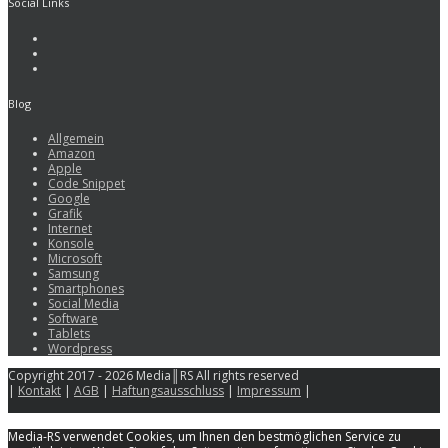
Social Links
Blog
Allgemein
Amazon
Apple
Code Snippet
Google
Grafik
Internet
Konsole
Microsoft
Samsung
Smartphones
Social Media
Software
Tablets
Wordpress
Copyright 2017 - 2026 Media║RS All rights reserved
|
Kontakt
|
AGB
|
Haftungsausschluss
|
Impressum
|
Media-RS verwendet Cookies, um Ihnen den bestmöglichen Service zu