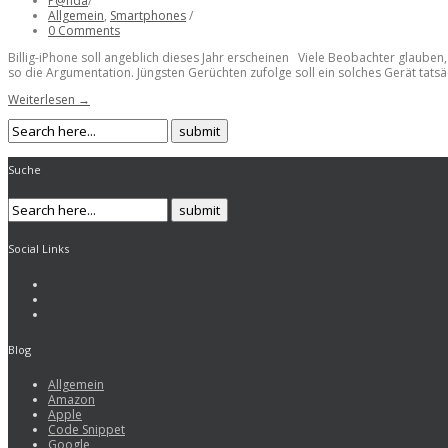
P@nda
/
Allgemein
,
Smartphones
/
0 Comments
Billig-iPhone soll angeblich dieses Jahr erscheinen Viele Beobachter glauben,
so die Argumentation. Jüngsten Gerüchten zufolge soll ein solches Gerät tatsäc
Weiterlesen →
Suche
Social Links
Blog
Allgemein
Amazon
Apple
Code Snippet
Google