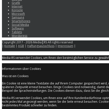
Grafik
Internet
Konsole
Microsoft
Samsung
Smartphones
Social Media
Software
Tablets
Wordpress
Copyright 2017 - 2026 Media║RS All rights reserved
|
Kontakt
|
AGB
|
Haftungsausschluss
|
Impressum
|
Media-RS verwendet Cookies, um Ihnen den bestmöglichen Service zu gewährle
Informationen über Cookies
Was ist ein Cookies
Ein Cookie ist eine kleine Textdatei die auf Ihrem Computer gespeichert wir
späteren Zeitpunkt erneut besuchen. Einige Cookies sind notwendig, damit di
Beispiel die Spracheinstellungen. Die Cookies dienen dazu, dass Sie die gle
Media-RS verwendet Cookies, um Ihnen eine auf Ihre Kundenbedürfnisse opti
nicht jedes Mal angezeigt werden, wenn Sie die Seite erneut besuchen. Cooki
bestimmtes Produkt schneller zu finden.