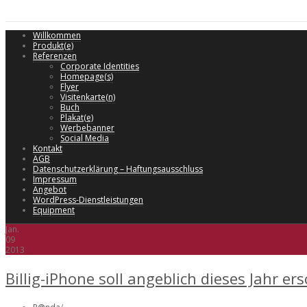
Willkommen
Produkt(e)
Referenzen
Corporate Identities
Homepage(s)
Flyer
Visitenkarte(n)
Buch
Plakat(e)
Werbebanner
Social Media
Kontakt
AGB
Datenschutzerklärung – Haftungsausschluss
Impressum
Angebot
WordPress-Dienstleistungen
Equipment
Jan.
09
2013
Billig-iPhone soll angeblich dieses Jahr er