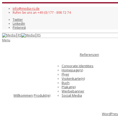
info@media-rs.de
Rufen Sie uns an +49 (0) 177 - 898 72 74
Twitter
LinkedIn
Pinterest
Menu
Referenzen
Corporate Identities
Homepage(s)
Flyer
Visitenkarte(n)
Buch
Plakat(e)
Werbebanner
Willkommen
Produkt(e)
Social Media
WordPress