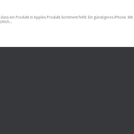
 dass ein Produkt in Apples Produkt-Sortiment fehlt: Ein günstigeres iPhone. Mi
hlich...