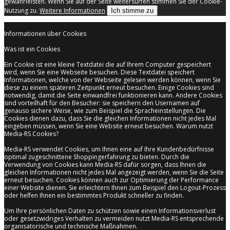
gewährleisten. Wenn Sie auf der Seite weitersurfen stimmen Sie der Cookie-
Nutzung zu.
Weitere Informationen
Ich stimme zu
Informationen über Cookies
Was ist ein Cookies
Ein Cookie ist eine kleine Textdatei die auf Ihrem Computer gespeichert
wird, wenn Sie eine Webseite besuchen. Diese Textdatei speichert
Informationen, welche von der Webseite gelesen werden können, wenn Sie
diese zu einem späteren Zeitpunkt erneut besuchen. Einige Cookies sind
notwendig, damit die Seite einwandfrei funktionieren kann. Andere Cookies
sind vorteilhaft für den Besucher: sie speichern den Usernamen auf
genauso sichere Weise, wie zum Beispiel die Spracheinstellungen. Die
Cookies dienen dazu, dass Sie die gleichen Informationen nicht jedes Mal
eingeben müssen, wenn Sie eine Website erneut besuchen. Warum nutzt
Media-RS Cookies?
Media-RS verwendet Cookies, um Ihnen eine auf Ihre Kundenbedürfnisse
optimal zugeschnittene Shoppingerfahrung zu bieten. Durch die
Verwendung von Cookies kann Media-RS dafür sorgen, dass Ihnen die
gleichen Informationen nicht jedes Mal angezeigt werden, wenn Sie die Seite
erneut besuchen. Cookies können auch zur Optimierung der Performance
einer Website dienen. Sie erleichtern Ihnen zum Beispiel den Logout-Prozess
oder helfen Ihnen ein bestimmtes Produkt schneller zu finden.
Um Ihre persönlichen Daten zu schützen sowie einen Informationsverlust
oder gesetzwidriges Verhalten zu vermeiden nutzt Media-RS entsprechende
organisatorische und technische Maßnahmen.