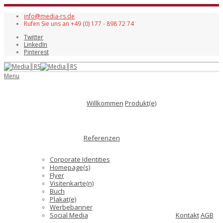
info@media-rs.de
Rufen Sie uns an +49 (0) 177 - 898 72 74
Twitter
LinkedIn
Pinterest
Menu
Willkommen
Produkt(e)
Referenzen
Corporate Identities
Homepage(s)
Flyer
Visitenkarte(n)
Buch
Plakat(e)
Werbebanner
Social Media
Kontakt
AGB