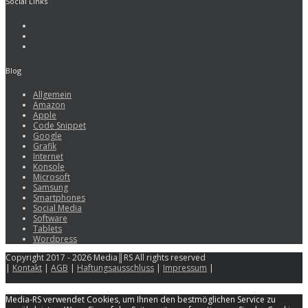
Social Links
Blog
Allgemein
Amazon
Apple
Code Snippet
Google
Grafik
Internet
Konsole
Microsoft
Samsung
Smartphones
Social Media
Software
Tablets
Wordpress
Copyright 2017 - 2026 Media║RS All rights reserved
|
Kontakt
|
AGB
|
Haftungsausschluss
|
Impressum
|
Media-RS verwendet Cookies, um Ihnen den bestmöglichen Service zu