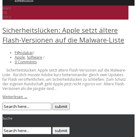
März
04
2013
Sicherheitslücken: Apple setzt ältere
Flash-Versionen auf die Malware-Liste
P@ndabär
/
Apple
,
Software
/
0 Comments
Sicherheitslücken: Apple setzt ältere Flash-Versionen auf die Malware-
Liste Kürzlich musste Adobe kurz hintereinander gleich zwei Updates
für Flash veröffentlichen, um Sicherheitslücken zu schließen. Zum Schutz
der eigenen Kundschaft geht Apple jetzt recht rigoros vor: Ältere Flash-
Versionen als die jüngste sind...
Weiterlesen →
Suche