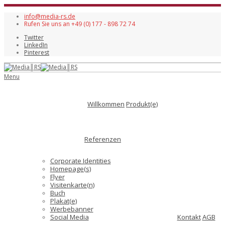
info@media-rs.de
Rufen Sie uns an +49 (0) 177 - 898 72 74
Twitter
LinkedIn
Pinterest
Menu
Willkommen
Produkt(e)
Referenzen
Corporate Identities
Homepage(s)
Flyer
Visitenkarte(n)
Buch
Plakat(e)
Werbebanner
Social Media
Kontakt
AGB