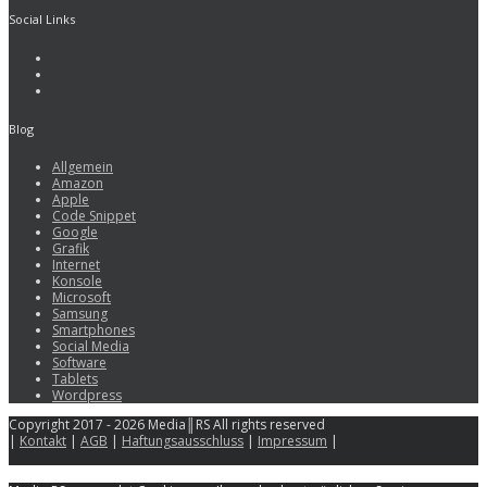
Social Links
Blog
Allgemein
Amazon
Apple
Code Snippet
Google
Grafik
Internet
Konsole
Microsoft
Samsung
Smartphones
Social Media
Software
Tablets
Wordpress
Copyright 2017 - 2026 Media║RS All rights reserved
|
Kontakt
|
AGB
|
Haftungsausschluss
|
Impressum
|