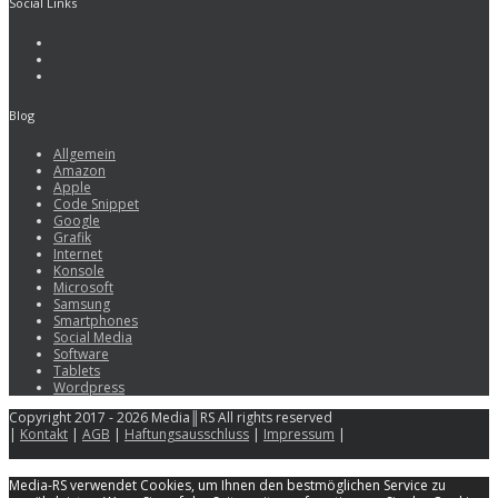
Social Links
Blog
Allgemein
Amazon
Apple
Code Snippet
Google
Grafik
Internet
Konsole
Microsoft
Samsung
Smartphones
Social Media
Software
Tablets
Wordpress
Copyright 2017 - 2026 Media║RS All rights reserved
|
Kontakt
|
AGB
|
Haftungsausschluss
|
Impressum
|
Media-RS verwendet Cookies, um Ihnen den bestmöglichen Service zu