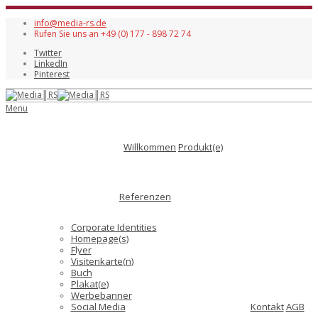
info@media-rs.de
Rufen Sie uns an +49 (0) 177 - 898 72 74
Twitter
LinkedIn
Pinterest
Menu
Willkommen
Produkt(e)
Referenzen
Corporate Identities
Homepage(s)
Flyer
Visitenkarte(n)
Buch
Plakat(e)
Werbebanner
Social Media
Kontakt
AGB