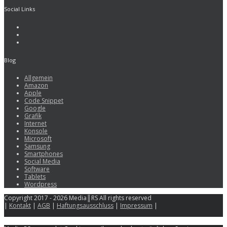
Social Links
Blog
Allgemein
Amazon
Apple
Code Snippet
Google
Grafik
Internet
Konsole
Microsoft
Samsung
Smartphones
Social Media
Software
Tablets
Wordpress
Copyright 2017 - 2026 Media║RS All rights reserved
|
Kontakt
|
AGB
|
Haftungsausschluss
|
Impressum
|