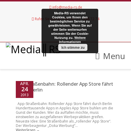
info@media-rs.de
Media-RS verwendet
Cookies, um Ihnen den
Rufen Sie uns an +49 (0) 177 - 898 72 74
bestmöglichen Service zu
gewährleisten. Wenn Sie auf
der Seite weitersurfen
stimmen Sie der Cookie-
Nutzung zu.
Weitere
Informationen
Twitter
LinkedIn
Pinterest
Ich stimme zu
Menu
App-Straßenbahn: Rollender App Store fährt
APR.
24
durch Berlin
2013
App-Straßenbahn: Rollender App Store fährt durch Berlin
Hunderttausende Apps in Apples App Store buhlen um die
Gunst der Kunden. Wer da auffallen möchte, muss
einstweilen zu ausgefallenen Werbepraktiken greifen.
Neueste Idee: Eine Straßenbahn als „rollender App Store“.
Der Werbeagentur „Doka Werbung“...
Weiterlesen →