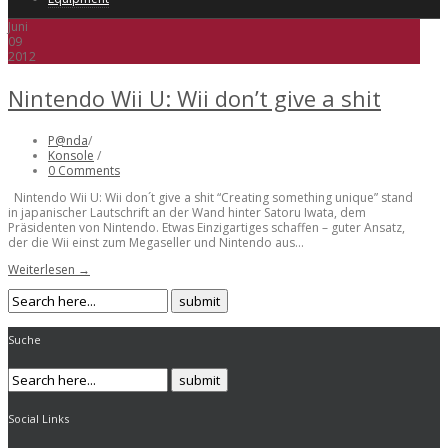
Juni
09
2012
Nintendo Wii U: Wii don’t give a shit
P@nda
/
Konsole
/
0 Comments
Nintendo Wii U: Wii don´t give a shit “Creating something unique” stand
in japanischer Lautschrift an der Wand hinter Satoru Iwata, dem
Präsidenten von Nintendo. Etwas Einzigartiges schaffen – guter Ansatz,
der die Wii einst zum Megaseller und Nintendo aus...
Weiterlesen →
Suche
Social Links