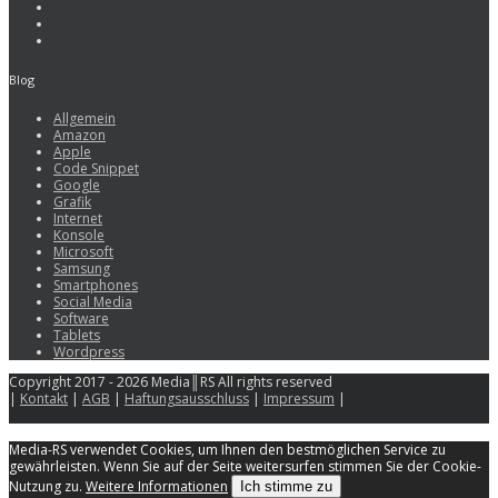
Blog
Allgemein
Amazon
Apple
Code Snippet
Google
Grafik
Internet
Konsole
Microsoft
Samsung
Smartphones
Social Media
Software
Tablets
Wordpress
Copyright 2017 - 2026 Media║RS All rights reserved
|
Kontakt
|
AGB
|
Haftungsausschluss
|
Impressum
|
Media-RS verwendet Cookies, um Ihnen den bestmöglichen Service zu
gewährleisten. Wenn Sie auf der Seite weitersurfen stimmen Sie der Cookie-
Nutzung zu.
Weitere Informationen
Ich stimme zu