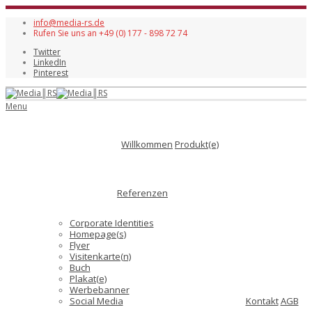
info@media-rs.de
Rufen Sie uns an +49 (0) 177 - 898 72 74
Twitter
LinkedIn
Pinterest
Menu
Willkommen
Produkt(e)
Referenzen
Corporate Identities
Homepage(s)
Flyer
Visitenkarte(n)
Buch
Plakat(e)
Werbebanner
Social Media
Kontakt
AGB