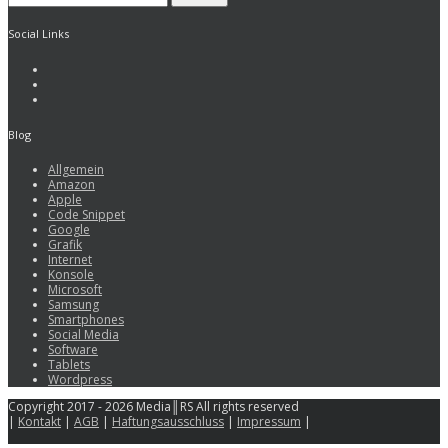
Social Links
Blog
Allgemein
Amazon
Apple
Code Snippet
Google
Grafik
Internet
Konsole
Microsoft
Samsung
Smartphones
Social Media
Software
Tablets
Wordpress
Copyright 2017 - 2026 Media║RS All rights reserved
|
Kontakt
|
AGB
|
Haftungsausschluss
|
Impressum
|