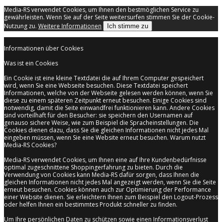
Media-RS verwendet Cookies, um Ihnen den bestmöglichen Service zu
gewährleisten. Wenn Sie auf der Seite weitersurfen stimmen Sie der Cookie-
Nutzung zu.
Weitere Informationen
Ich stimme zu
Informationen über Cookies
Was ist ein Cookies
Ein Cookie ist eine kleine Textdatei die auf Ihrem Computer gespeichert
wird, wenn Sie eine Webseite besuchen. Diese Textdatei speichert
Informationen, welche von der Webseite gelesen werden können, wenn Sie
diese zu einem späteren Zeitpunkt erneut besuchen. Einige Cookies sind
notwendig, damit die Seite einwandfrei funktionieren kann. Andere Cookies
sind vorteilhaft für den Besucher: sie speichern den Usernamen auf
genauso sichere Weise, wie zum Beispiel die Spracheinstellungen. Die
Cookies dienen dazu, dass Sie die gleichen Informationen nicht jedes Mal
eingeben müssen, wenn Sie eine Website erneut besuchen. Warum nutzt
Media-RS Cookies?
Media-RS verwendet Cookies, um Ihnen eine auf Ihre Kundenbedürfnisse
optimal zugeschnittene Shoppingerfahrung zu bieten. Durch die
Verwendung von Cookies kann Media-RS dafür sorgen, dass Ihnen die
gleichen Informationen nicht jedes Mal angezeigt werden, wenn Sie die Seite
erneut besuchen. Cookies können auch zur Optimierung der Performance
einer Website dienen. Sie erleichtern Ihnen zum Beispiel den Logout-Prozess
oder helfen Ihnen ein bestimmtes Produkt schneller zu finden.
Um Ihre persönlichen Daten zu schützen sowie einen Informationsverlust