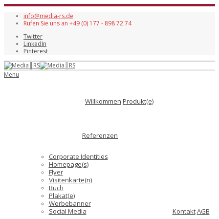
info@media-rs.de
Rufen Sie uns an +49 (0) 177 - 898 72 74
Twitter
LinkedIn
Pinterest
Menu
Willkommen
Produkt(e)
Referenzen
Corporate Identities
Homepage(s)
Flyer
Visitenkarte(n)
Buch
Plakat(e)
Werbebanner
Social Media
Kontakt
AGB