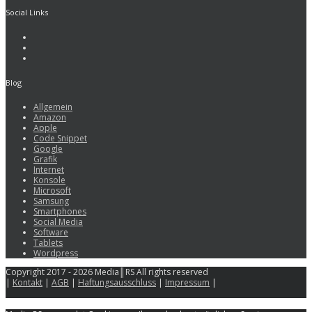
Social Links
Blog
Allgemein
Amazon
Apple
Code Snippet
Google
Grafik
Internet
Konsole
Microsoft
Samsung
Smartphones
Social Media
Software
Tablets
Wordpress
Copyright 2017 - 2026 Media║RS All rights reserved
|
Kontakt
|
AGB
|
Haftungsausschluss
|
Impressum
|