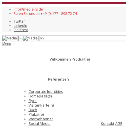
info@media-rs.de
Rufen Sie uns an +49 (0) 177 - 898 72 74
Twitter
LinkedIn
Pinterest
Menu
Willkommen
Produkt(e)
Referenzen
Corporate Identities
Homepage(s)
Flyer
Visitenkarte(n)
Buch
Plakat(e)
Werbebanner
Social Media
Kontakt
AGB