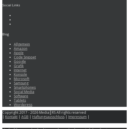
Social Links
Blog
Allgemein
Amazon
Apple
Code Snippet
Google
Grafik
Internet
Konsole
Microsoft
Samsung
Smartphones
Social Media
Software
Tablets
Wordpress
Copyright 2017 - 2026 Media║RS All rights reserved
|
Kontakt
|
AGB
|
Haftungsausschluss
|
Impressum
|