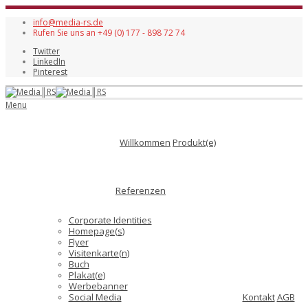
info@media-rs.de
Rufen Sie uns an +49 (0) 177 - 898 72 74
Twitter
LinkedIn
Pinterest
Menu
Willkommen
Produkt(e)
Referenzen
Corporate Identities
Homepage(s)
Flyer
Visitenkarte(n)
Buch
Plakat(e)
Werbebanner
Social Media
Kontakt
AGB