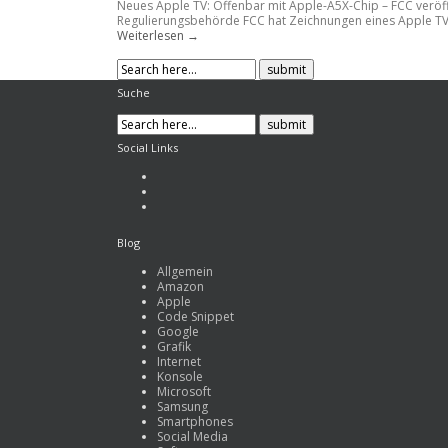
Neues Apple TV: Offenbar mit Apple-A5X-Chip – FCC veröff
Regulierungsbehörde FCC hat Zeichnungen eines Apple TV ver
Weiterlesen →
Suche
Social Links
Blog
Allgemein
Amazon
Apple
Code Snippet
Google
Grafik
Internet
Konsole
Microsoft
Samsung
Smartphones
Social Media