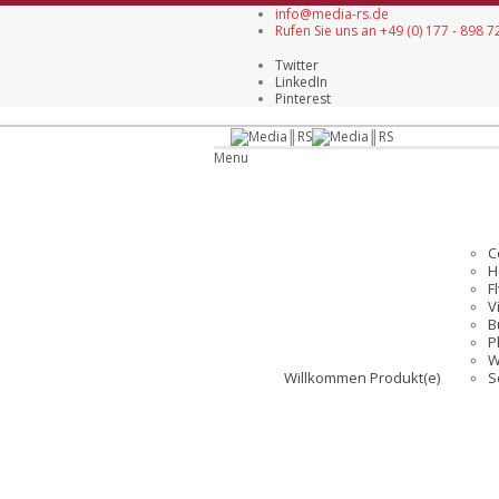
info@media-rs.de
Rufen Sie uns an +49 (0) 177 - 898 7
Twitter
LinkedIn
Pinterest
Menu
C
H
F
V
B
P
W
Willkommen
Produkt(e)
S