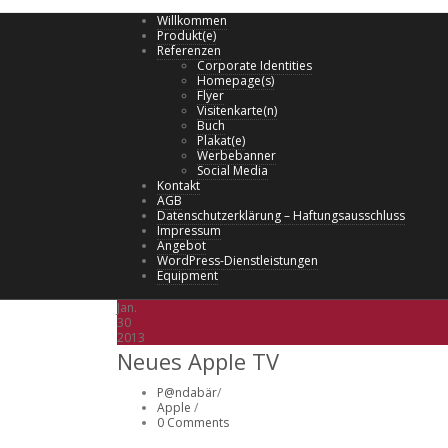
Willkommen
Produkt(e)
Referenzen
Corporate Identities
Homepage(s)
Flyer
Visitenkarte(n)
Buch
Plakat(e)
Werbebanner
Social Media
Kontakt
AGB
Datenschutzerklärung – Haftungsausschluss
Impressum
Angebot
WordPress-Dienstleistungen
Equipment
Jan.
30
2013
Neues Apple TV
P@ndabär
/
Apple
/
0 Comments