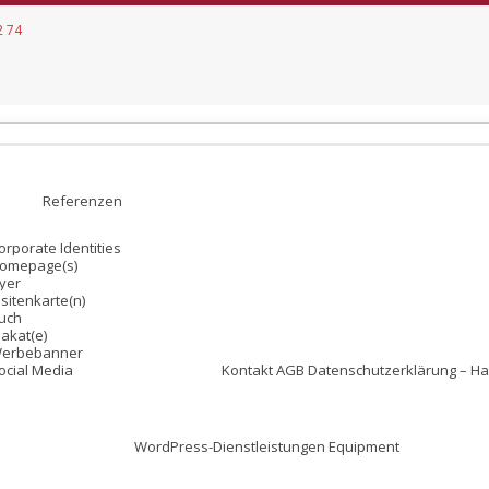
2 74
Referenzen
orporate Identities
omepage(s)
lyer
isitenkarte(n)
uch
lakat(e)
erbebanner
ocial Media
Kontakt
AGB
Datenschutzerklärung – H
WordPress-Dienstleistungen
Equipment